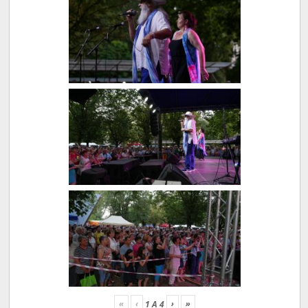
«
‹
›
»
1
A
4