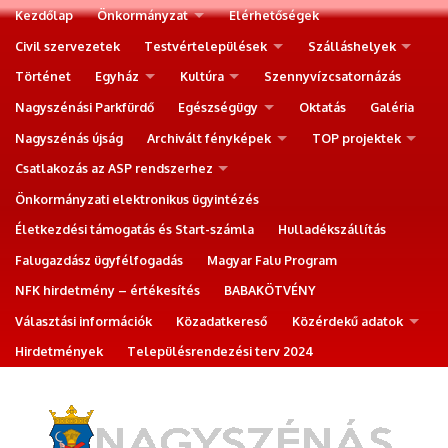
Kezdőlap
Önkormányzat
Elérhetőségek
Civil szervezetek
Testvértelepülések
Szálláshelyek
Történet
Egyház
Kultúra
Szennyvízcsatornázás
Nagyszénási Parkfürdő
Egészségügy
Oktatás
Galéria
Nagyszénás újság
Archivált fényképek
TOP projektek
Csatlakozás az ASP rendszerhez
Önkormányzati elektronikus ügyintézés
Életkezdési támogatás és Start-számla
Hulladékszállítás
Falugazdász ügyfélfogadás
Magyar Falu Program
NFK hirdetmény – értékesítés
BABAKÖTVÉNY
Választási információk
Közadatkereső
Közérdekű adatok
Hirdetmények
Településrendezési terv 2024