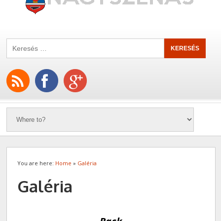
You are here:
Home
»
Galéria
Galéria