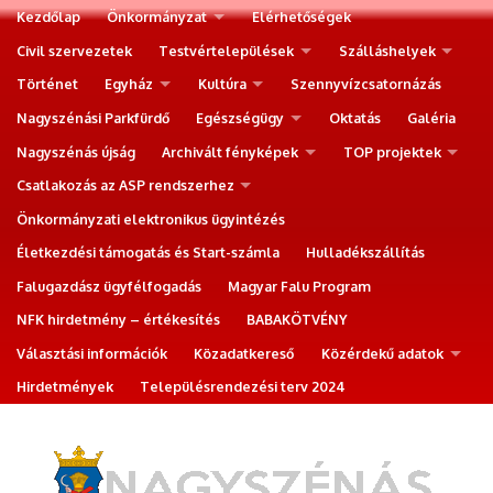
Kezdőlap
Önkormányzat
Elérhetőségek
Civil szervezetek
Testvértelepülések
Szálláshelyek
Történet
Egyház
Kultúra
Szennyvízcsatornázás
Nagyszénási Parkfürdő
Egészségügy
Oktatás
Galéria
Nagyszénás újság
Archivált fényképek
TOP projektek
Csatlakozás az ASP rendszerhez
Önkormányzati elektronikus ügyintézés
Életkezdési támogatás és Start-számla
Hulladékszállítás
Falugazdász ügyfélfogadás
Magyar Falu Program
NFK hirdetmény – értékesítés
BABAKÖTVÉNY
Választási információk
Közadatkereső
Közérdekű adatok
Hirdetmények
Településrendezési terv 2024