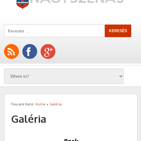
You are here:
Home
»
Galéria
Galéria