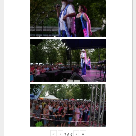
«
‹
›
»
1
A
4