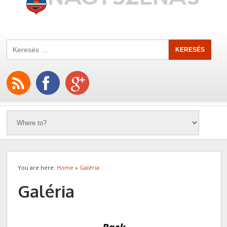
You are here:
Home
»
Galéria
Galéria