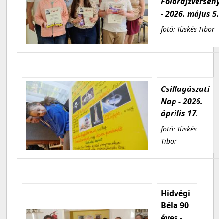
Földrajzversen
- 2026. május 5
fotó: Tüskés Tibor
Csillagászati
Nap - 2026.
április 17.
fotó: Tüskés
Tibor
Hidvégi
Béla 90
éves -