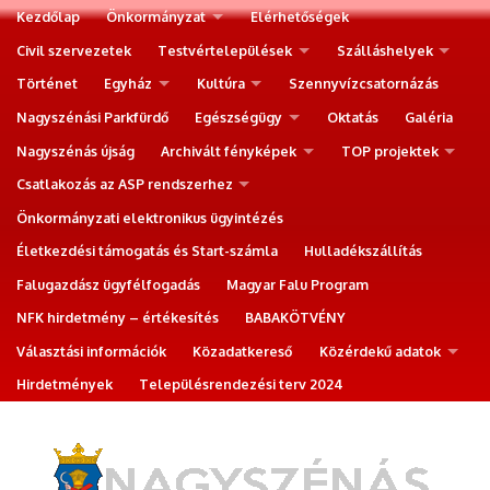
Kezdőlap
Önkormányzat
Elérhetőségek
Civil szervezetek
Testvértelepülések
Szálláshelyek
Történet
Egyház
Kultúra
Szennyvízcsatornázás
Nagyszénási Parkfürdő
Egészségügy
Oktatás
Galéria
Nagyszénás újság
Archivált fényképek
TOP projektek
Csatlakozás az ASP rendszerhez
Önkormányzati elektronikus ügyintézés
Életkezdési támogatás és Start-számla
Hulladékszállítás
Falugazdász ügyfélfogadás
Magyar Falu Program
NFK hirdetmény – értékesítés
BABAKÖTVÉNY
Választási információk
Közadatkereső
Közérdekű adatok
Hirdetmények
Településrendezési terv 2024