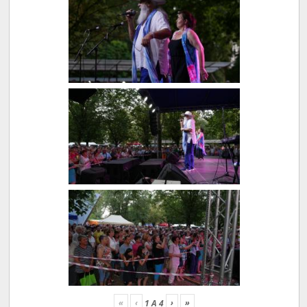
«
‹
›
»
1
A
4