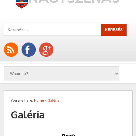
You are here:
Home
»
Galéria
Galéria