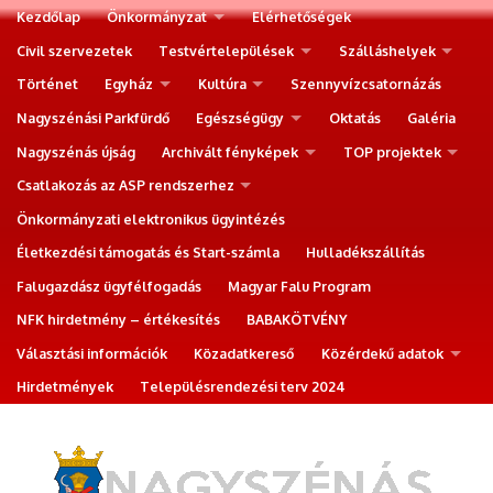
Kezdőlap
Önkormányzat
Elérhetőségek
Civil szervezetek
Testvértelepülések
Szálláshelyek
Történet
Egyház
Kultúra
Szennyvízcsatornázás
Nagyszénási Parkfürdő
Egészségügy
Oktatás
Galéria
Nagyszénás újság
Archivált fényképek
TOP projektek
Csatlakozás az ASP rendszerhez
Önkormányzati elektronikus ügyintézés
Életkezdési támogatás és Start-számla
Hulladékszállítás
Falugazdász ügyfélfogadás
Magyar Falu Program
NFK hirdetmény – értékesítés
BABAKÖTVÉNY
Választási információk
Közadatkereső
Közérdekű adatok
Hirdetmények
Településrendezési terv 2024