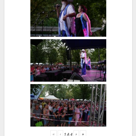
«
‹
›
»
1
A
4