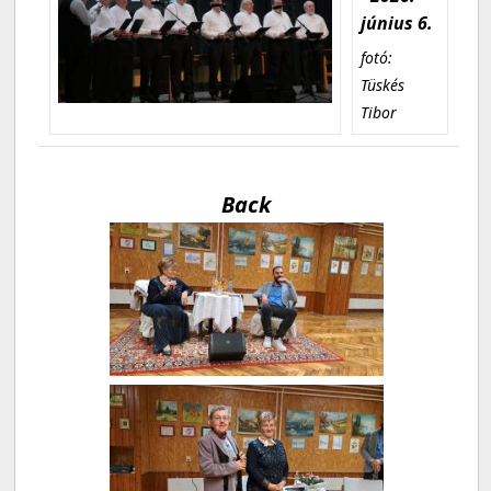
június 6.
fotó:
Tüskés
Tibor
Back