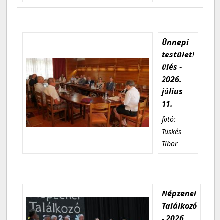
Ünnepi
testületi
ülés -
2026.
július
11.
fotó:
Tüskés
Tibor
Népzenei
Találkozó
- 2026.