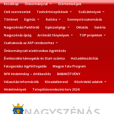
Kezdőlap
Önkormányzat
Elérhetőségek
Civil szervezetek
Testvértelepülések
Szálláshelyek
Történet
Egyház
Kultúra
Szennyvízcsatornázás
Nagyszénási Parkfürdő
Egészségügy
Oktatás
Galéria
Nagyszénás újság
Archivált fényképek
TOP projektek
Csatlakozás az ASP rendszerhez
Önkormányzati elektronikus ügyintézés
Életkezdési támogatás és Start-számla
Hulladékszállítás
Falugazdász ügyfélfogadás
Magyar Falu Program
NFK hirdetmény – értékesítés
BABAKÖTVÉNY
Választási információk
Közadatkereső
Közérdekű adatok
Hirdetmények
Településrendezési terv 2024