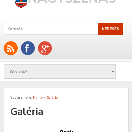
You are here:
Home
»
Galéria
Galéria