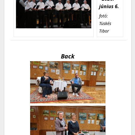
június 6.
fotó:
Tüskés
Tibor
Back