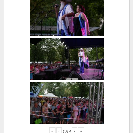
«
‹
›
»
1
A
4