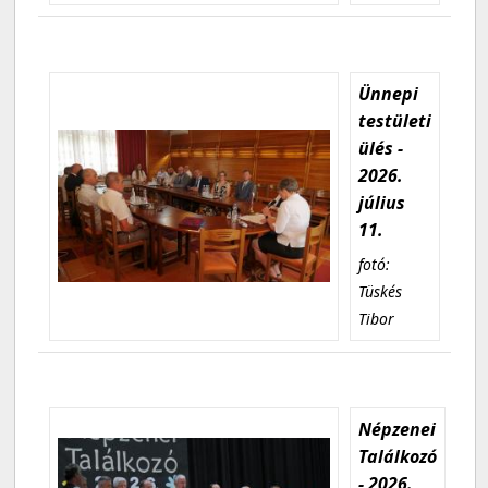
Ünnepi
testületi
ülés -
2026.
július
11.
fotó:
Tüskés
Tibor
Népzenei
Találkozó
- 2026.