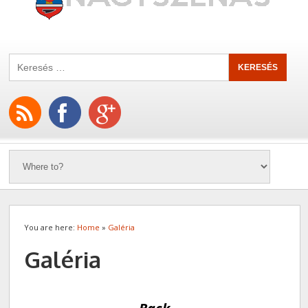
You are here:
Home
»
Galéria
Galéria