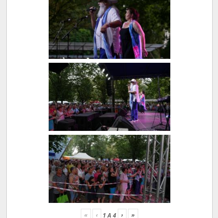
«
‹
›
»
1
A
4