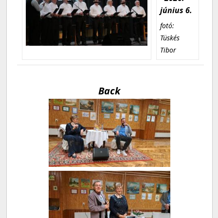
június 6.
fotó:
Tüskés
Tibor
Back