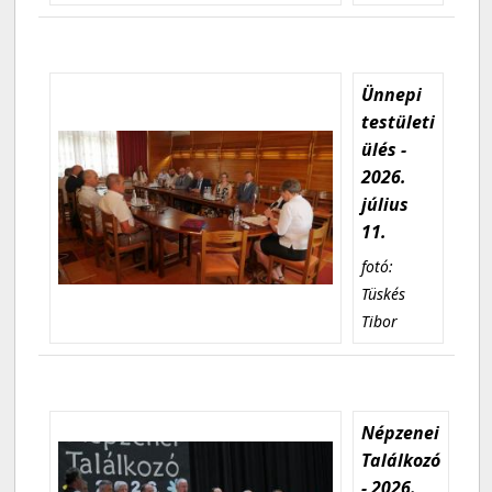
Ünnepi
testületi
ülés -
2026.
július
11.
fotó:
Tüskés
Tibor
Népzenei
Találkozó
- 2026.