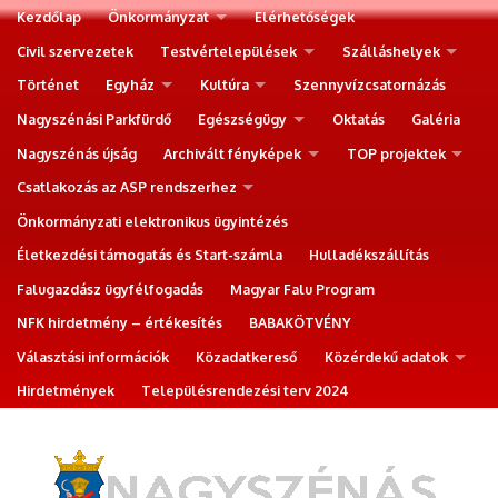
Kezdőlap
Önkormányzat
Elérhetőségek
Civil szervezetek
Testvértelepülések
Szálláshelyek
Történet
Egyház
Kultúra
Szennyvízcsatornázás
Nagyszénási Parkfürdő
Egészségügy
Oktatás
Galéria
Nagyszénás újság
Archivált fényképek
TOP projektek
Csatlakozás az ASP rendszerhez
Önkormányzati elektronikus ügyintézés
Életkezdési támogatás és Start-számla
Hulladékszállítás
Falugazdász ügyfélfogadás
Magyar Falu Program
NFK hirdetmény – értékesítés
BABAKÖTVÉNY
Választási információk
Közadatkereső
Közérdekű adatok
Hirdetmények
Településrendezési terv 2024