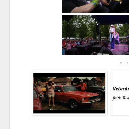
«
‹
Veterán
fotó: Tüs