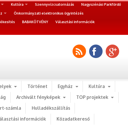
Kultúra
Szennyvízcsatornázás
Nagyszénási Parkfürdő
ez
Önkormányzati elektronikus ügyintézés
ékesítés
BABAKÖTVÉNY
Választási információk
elyek
Történet
Egyház
Kultúra
ság
Archivált fényképek
TOP projektek
art-számla
Hulladékszállítás
álasztási információk
Közadatkereső