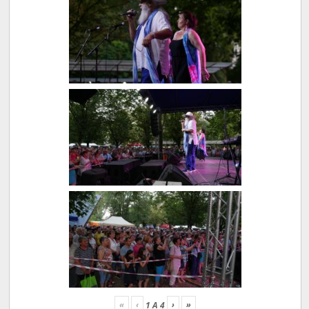
«
‹
›
»
1
A
4