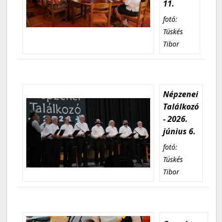
11.
fotó:
Tüskés
Tibor
Népzenei
Találkozó
- 2026.
június 6.
fotó:
Tüskés
Tibor