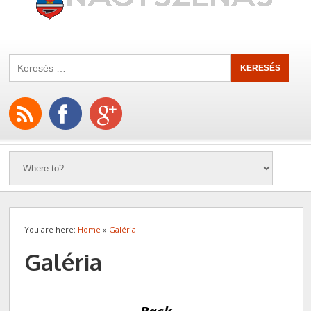
You are here:
Home
»
Galéria
Galéria