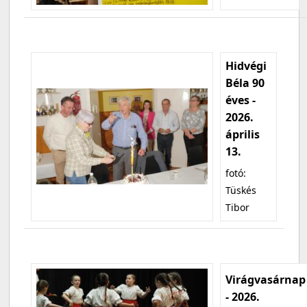
Hidvégi
Béla 90
éves -
2026.
április
13.
fotó:
Tüskés
Tibor
Virágvasárnap
- 2026.