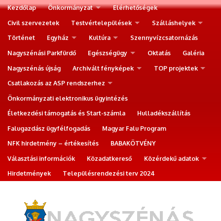
Kezdőlap
Önkormányzat
Elérhetőségek
Civil szervezetek
Testvértelepülések
Szálláshelyek
Történet
Egyház
Kultúra
Szennyvízcsatornázás
Nagyszénási Parkfürdő
Egészségügy
Oktatás
Galéria
Nagyszénás újság
Archivált fényképek
TOP projektek
Csatlakozás az ASP rendszerhez
Önkormányzati elektronikus ügyintézés
Életkezdési támogatás és Start-számla
Hulladékszállítás
Falugazdász ügyfélfogadás
Magyar Falu Program
NFK hirdetmény – értékesítés
BABAKÖTVÉNY
Választási információk
Közadatkereső
Közérdekű adatok
Hirdetmények
Településrendezési terv 2024