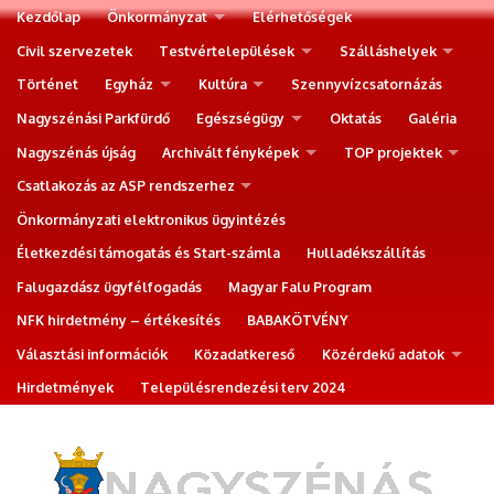
Kezdőlap
Önkormányzat
Elérhetőségek
Civil szervezetek
Testvértelepülések
Szálláshelyek
Történet
Egyház
Kultúra
Szennyvízcsatornázás
Nagyszénási Parkfürdő
Egészségügy
Oktatás
Galéria
Nagyszénás újság
Archivált fényképek
TOP projektek
Csatlakozás az ASP rendszerhez
Önkormányzati elektronikus ügyintézés
Életkezdési támogatás és Start-számla
Hulladékszállítás
Falugazdász ügyfélfogadás
Magyar Falu Program
NFK hirdetmény – értékesítés
BABAKÖTVÉNY
Választási információk
Közadatkereső
Közérdekű adatok
Hirdetmények
Településrendezési terv 2024