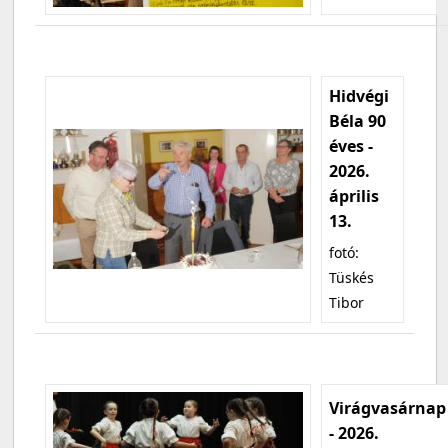
Hidvégi
Béla 90
éves -
2026.
április
13.
fotó:
Tüskés
Tibor
Virágvasárnap
- 2026.