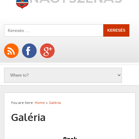
You are here:
Home
»
Galéria
Galéria