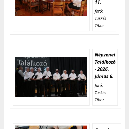
11.
fotó:
Tüskés
Tibor
Népzenei
Találkozó
- 2026.
június 6.
fotó:
Tüskés
Tibor