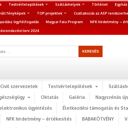
k
Testvértelepülések
Szálláshelyek
Történet
Egyház
vált fényképek
TOP projektek
Csatlakozás az ASP rendszerh
gazdász ügyfélfogadás
Magyar Falu Program
NFK hirdetmény – ért
ésrendezési terv 2024
Civil szervezetek
Testvértelepülések
Szállásh
gészségügy
Oktatás
Galéria
Nagyszénás új
elektronikus ügyintézés
Életkezdési támogatás és St
NFK hirdetmény – értékesítés
BABAKÖTVÉNY
V