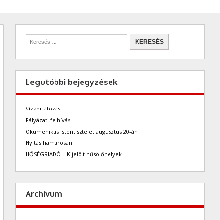
Legutóbbi bejegyzések
Vízkorlátozás
Pályázati felhívás
Ökumenikus istentisztelet augusztus 20-án
Nyitás hamarosan!
HŐSÉGRIADÓ – Kijelölt hűsölőhelyek
Archívum