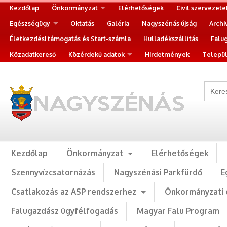
Kezdőlap
Önkormányzat
Elérhetőségek
Civil szervezete
Egészségügy
Oktatás
Galéria
Nagyszénás újság
Archi
Életkezdési támogatás és Start-számla
Hulladékszállítás
Falu
Közadatkereső
Közérdekű adatok
Hirdetmények
Települ
Kezdőlap
Önkormányzat
Elérhetőségek
Szennyvízcsatornázás
Nagyszénási Parkfürdő
E
Csatlakozás az ASP rendszerhez
Önkormányzati 
Falugazdász ügyfélfogadás
Magyar Falu Program