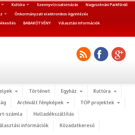
Kultúra
Szennyvízcsatornázás
Nagyszénási Parkfürdő
ez
Önkormányzati elektronikus ügyintézés
ékesítés
BABAKÖTVÉNY
Választási információk
elyek
Történet
Egyház
Kultúra
ság
Archivált fényképek
TOP projektek
art-számla
Hulladékszállítás
álasztási információk
Közadatkereső