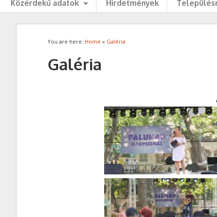
Közérdekű adatok
Hirdetmények
Településr
You are here:
Home
»
Galéria
Galéria