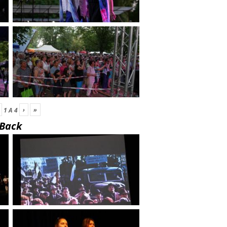
›
»
1
A
4
Back