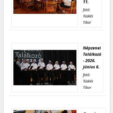
11.
fotó:
Tüskés
Tibor
Népzenei
Találkozó
- 2026.
június 6.
fotó:
Tüskés
Tibor