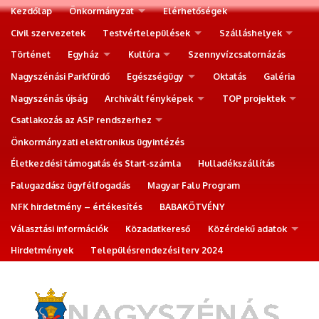
Kezdőlap
Önkormányzat
Elérhetőségek
Civil szervezetek
Testvértelepülések
Szálláshelyek
Történet
Egyház
Kultúra
Szennyvízcsatornázás
Nagyszénási Parkfürdő
Egészségügy
Oktatás
Galéria
Nagyszénás újság
Archivált fényképek
TOP projektek
Csatlakozás az ASP rendszerhez
Önkormányzati elektronikus ügyintézés
Életkezdési támogatás és Start-számla
Hulladékszállítás
Falugazdász ügyfélfogadás
Magyar Falu Program
NFK hirdetmény – értékesítés
BABAKÖTVÉNY
Választási információk
Közadatkereső
Közérdekű adatok
Hirdetmények
Településrendezési terv 2024