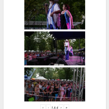
«
‹
›
»
1
A
4