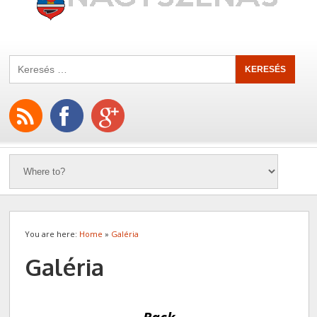
You are here:
Home
»
Galéria
Galéria