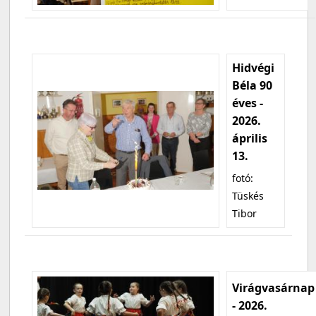
Hidvégi
Béla 90
éves -
2026.
április
13.
fotó:
Tüskés
Tibor
Virágvasárnap
- 2026.