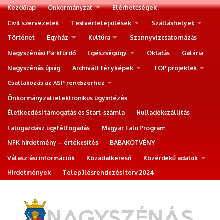
Kezdőlap
Önkormányzat
Elérhetőségek
Civil szervezetek
Testvértelepülések
Szálláshelyek
Történet
Egyház
Kultúra
Szennyvízcsatornázás
Nagyszénási Parkfürdő
Egészségügy
Oktatás
Galéria
Nagyszénás újság
Archivált fényképek
TOP projektek
Csatlakozás az ASP rendszerhez
Önkormányzati elektronikus ügyintézés
Életkezdési támogatás és Start-számla
Hulladékszállítás
Falugazdász ügyfélfogadás
Magyar Falu Program
NFK hirdetmény – értékesítés
BABAKÖTVÉNY
Választási információk
Közadatkereső
Közérdekű adatok
Hirdetmények
Településrendezési terv 2024