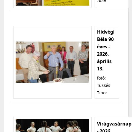
Tibor
Hidvégi
Béla 90
éves -
2026.
április
13.
fotó:
Tüskés
Tibor
Virágvasárnap
- 2026.