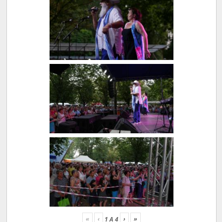
«
‹
›
»
1
A
4