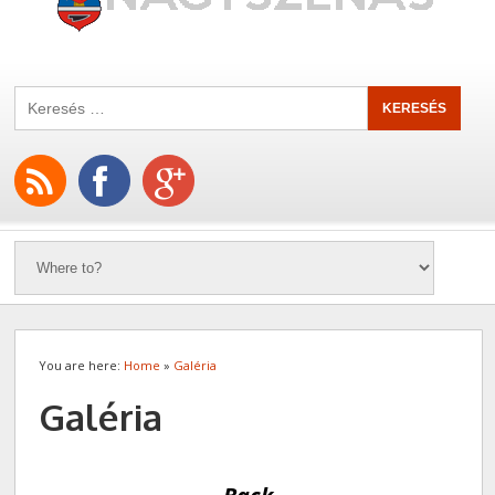
You are here:
Home
»
Galéria
Galéria