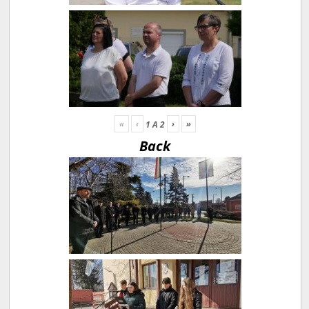
«
‹
›
»
1
A
2
Back