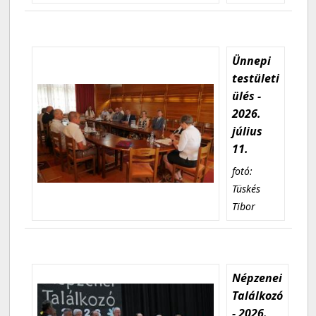
Ünnepi
testületi
ülés -
2026.
július
11.
fotó:
Tüskés
Tibor
Népzenei
Találkozó
- 2026.