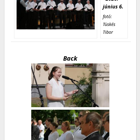
június 6.
fotó:
Tüskés
Tibor
Back