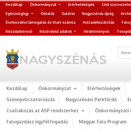
Kezdőlap
Önkormányzat
Elérhetőségek
Civil szervezete
Egészségügy
Oktatás
Galéria
Nagyszénás újság
Archi
Életkezdési támogatás és Start-számla
Hulladékszállítás
Falu
Közadatkereső
Közérdekű adatok
Hirdetmények
Települ
Kezdőlap
Önkormányzat
Elérhetőségek
Szennyvízcsatornázás
Nagyszénási Parkfürdő
E
Csatlakozás az ASP rendszerhez
Önkormányzati 
Falugazdász ügyfélfogadás
Magyar Falu Program