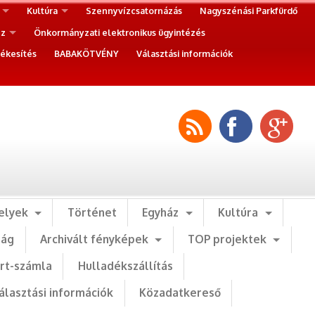
Kultúra
Szennyvízcsatornázás
Nagyszénási Parkfürdő
ez
Önkormányzati elektronikus ügyintézés
ékesítés
BABAKÖTVÉNY
Választási információk
elyek
Történet
Egyház
Kultúra
ság
Archivált fényképek
TOP projektek
art-számla
Hulladékszállítás
álasztási információk
Közadatkereső