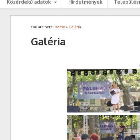
Közérdekű adatok
Hirdetmények
Településr
You are here:
Home
»
Galéria
Galéria