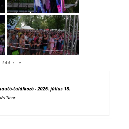
›
»
1
A
4
autó-találkozó - 2026. július 18.
kés Tibor