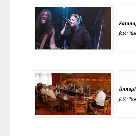
Falunap
fotó: Tüs
Ünnepi 
fotó: Tüs