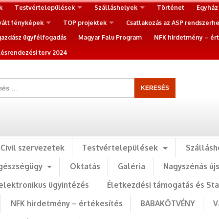
k
Testvértelepülések
Szálláshelyek
Történet
Egyház
vált fényképek
TOP projektek
Csatlakozás az ASP rendszerh
gazdász ügyfélfogadás
Magyar Falu Program
NFK hirdetmény – ért
ésrendezési terv 2024
Civil szervezetek
Testvértelepülések
Szállásh
gészségügy
Oktatás
Galéria
Nagyszénás új
elektronikus ügyintézés
Életkezdési támogatás és St
NFK hirdetmény – értékesítés
BABAKÖTVÉNY
V