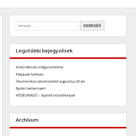
Legutóbbi bejegyzések
Vízkorlátozás megszüntetése
Pályázati felhívás
Ökumenikus istentisztelet augusztus 20-án
Nyitás hamarosan!
HŐSÉGRIADÓ – Kijelölt hűsölőhelyek
Archívum