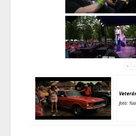
«
‹
Veterán
fotó: Tüs