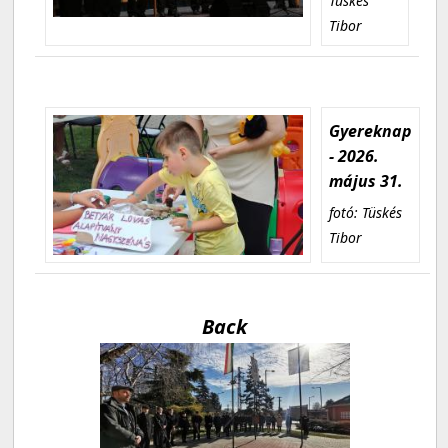
Tüskés
Tibor
Gyereknap
- 2026.
május 31.
fotó: Tüskés
Tibor
Back