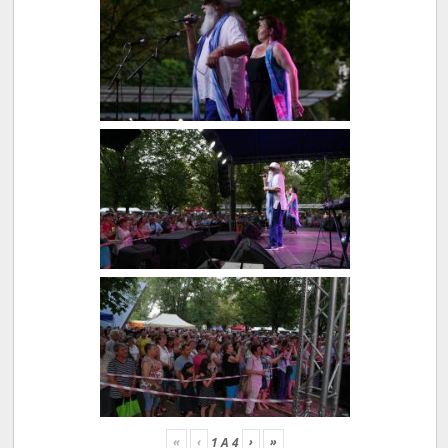
«
‹
›
»
1
A
4