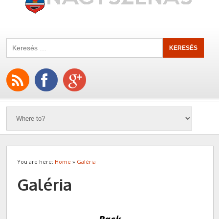
You are here:
Home
»
Galéria
Galéria