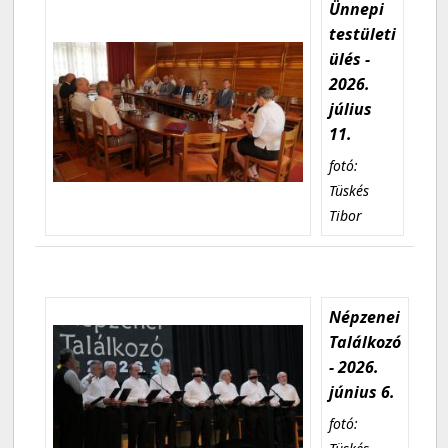
Ünnepi
testületi
ülés -
2026.
július
11.
fotó:
Tüskés
Tibor
Népzenei
Találkozó
- 2026.
június 6.
fotó: