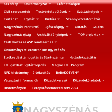
Kezdőlap
Önkormányzat
Elérhetőségek
Civil szervezetek
Testvértelepülések
Szálláshelyek
Történet
Egyház
Kultúra
Szennyvízcsatornázás
Nagyszénási Parkfürdő
Egészségügy
Oktatás
Galéria
Nagyszénás újság
Archivált fényképek
TOP projektek
Csatlakozás az ASP rendszerhez
Önkormányzati elektronikus ügyintézés
Életkezdési támogatás és Start-számla
Hulladékszállítás
Falugazdász ügyfélfogadás
Magyar Falu Program
NFK hirdetmény – értékesítés
BABAKÖTVÉNY
Választási információk
Közadatkereső
Közérdekű adatok
Hirdetmények
Településrendezési terv 2024