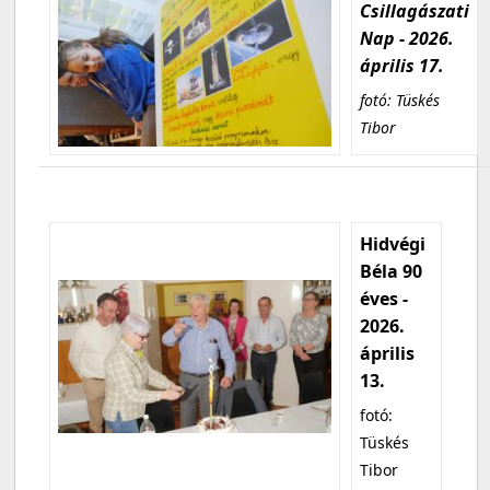
Csillagászati
Nap - 2026.
április 17.
fotó: Tüskés
Tibor
Hidvégi
Béla 90
éves -
2026.
április
13.
fotó:
Tüskés
Tibor