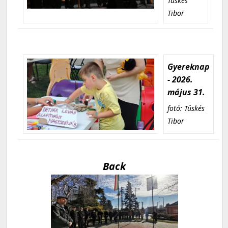
Tüskés
Tibor
Gyereknap
- 2026.
május 31.
fotó: Tüskés
Tibor
Back