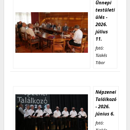
Ünnepi
testületi
ülés -
2026.
július
11.
fotó:
Tüskés
Tibor
Népzenei
Találkozó
- 2026.
június 6.
fotó: