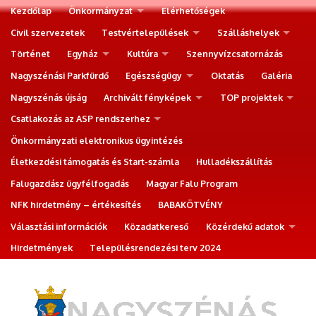
Kezdőlap
Önkormányzat
Elérhetőségek
Civil szervezetek
Testvértelepülések
Szálláshelyek
Történet
Egyház
Kultúra
Szennyvízcsatornázás
Nagyszénási Parkfürdő
Egészségügy
Oktatás
Galéria
Nagyszénás újság
Archivált fényképek
TOP projektek
Csatlakozás az ASP rendszerhez
Önkormányzati elektronikus ügyintézés
Életkezdési támogatás és Start-számla
Hulladékszállítás
Falugazdász ügyfélfogadás
Magyar Falu Program
NFK hirdetmény – értékesítés
BABAKÖTVÉNY
Választási információk
Közadatkereső
Közérdekű adatok
Hirdetmények
Településrendezési terv 2024