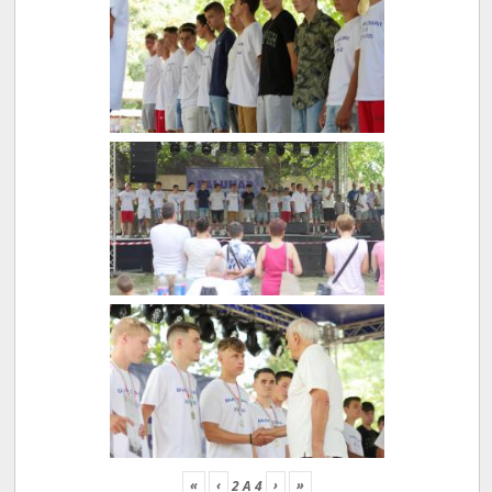
«
‹
›
»
2
A
4