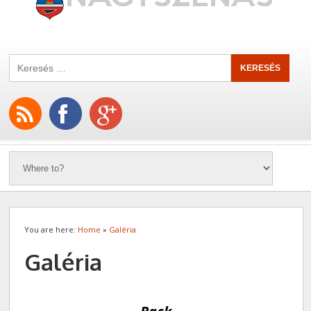
You are here:
Home
»
Galéria
Galéria