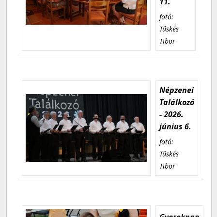
11.
fotó:
Tüskés
Tibor
Népzenei
Találkozó
- 2026.
június 6.
fotó:
Tüskés
Tibor
Gyereknap