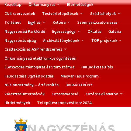
Kezdőlap
Önkormányzat
Elérhetőségek
Civil szervezetek
Testvértelepülések
Szálláshelyek
Történet
Egyház
Kultúra
Szennyvízcsatornázás
Nagyszénási Parkfürdő
Egészségügy
Oktatás
Galéria
Nagyszénás újság
Archivált fényképek
TOP projektek
Csatlakozás az ASP rendszerhez
Önkormányzati elektronikus ügyintézés
Életkezdési támogatás és Start-számla
Hulladékszállítás
Falugazdász ügyfélfogadás
Magyar Falu Program
NFK hirdetmény – értékesítés
BABAKÖTVÉNY
Választási információk
Közadatkereső
Közérdekű adatok
Hirdetmények
Településrendezési terv 2024