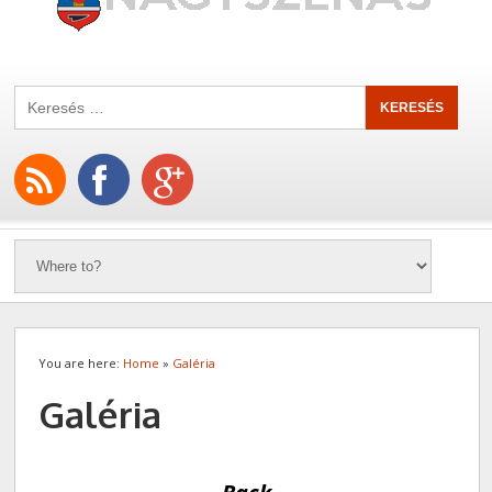
You are here:
Home
»
Galéria
Galéria