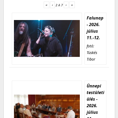
«
‹
›
»
2
A
7
Falunap
- 2026.
július
11.-12.
fotó:
Tüskés
Tibor
Ünnepi
testületi
ülés -
2026.
július