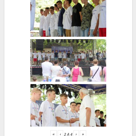
«
‹
›
»
2
A
4