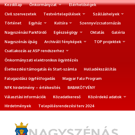
Kezdőlap
Önkormányzat
Elérhetőségek
Civil szervezetek
Testvértelepülések
Szálláshelyek
Történet
Egyház
Kultúra
Szennyvízcsatornázás
Nagyszénási Parkfürdő
Egészségügy
Oktatás
Galéria
Nagyszénás újság
Archivált fényképek
TOP projektek
Csatlakozás az ASP rendszerhez
Önkormányzati elektronikus ügyintézés
Életkezdési támogatás és Start-számla
Hulladékszállítás
Falugazdász ügyfélfogadás
Magyar Falu Program
NFK hirdetmény – értékesítés
BABAKÖTVÉNY
Választási információk
Közadatkereső
Közérdekű adatok
Hirdetmények
Településrendezési terv 2024