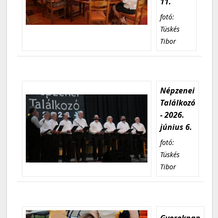
11.
fotó:
Tüskés
Tibor
Népzenei
Találkozó
- 2026.
június 6.
fotó:
Tüskés
Tibor
Gyereknap