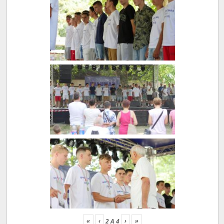
«
‹
›
»
2
A
4