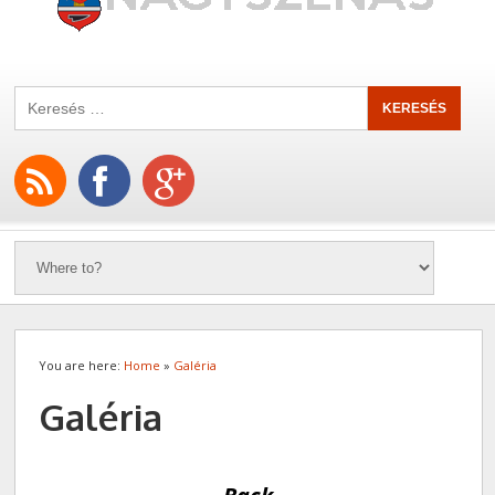
You are here:
Home
»
Galéria
Galéria