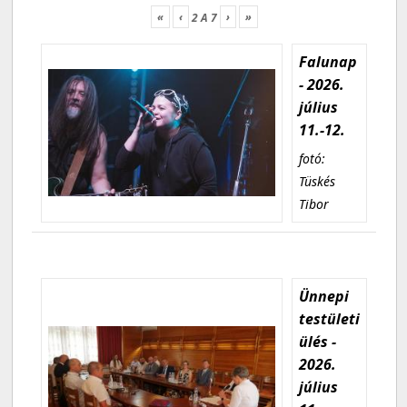
«
‹
›
»
2
A
7
Falunap
- 2026.
július
11.-12.
fotó:
Tüskés
Tibor
Ünnepi
testületi
ülés -
2026.
július