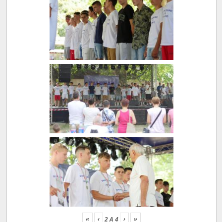
«
‹
›
»
2
A
4