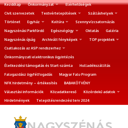
Kezdőlap
Önkormányzat
Elérhetőségek
Civil szervezetek
Testvértelepülések
Szálláshelyek
Történet
Egyház
Kultúra
Szennyvízcsatornázás
Nagyszénási Parkfürdő
Egészségügy
Oktatás
Galéria
Nagyszénás újság
Archivált fényképek
TOP projektek
Csatlakozás az ASP rendszerhez
Önkormányzati elektronikus ügyintézés
Életkezdési támogatás és Start-számla
Hulladékszállítás
Falugazdász ügyfélfogadás
Magyar Falu Program
NFK hirdetmény – értékesítés
BABAKÖTVÉNY
Választási információk
Közadatkereső
Közérdekű adatok
Hirdetmények
Településrendezési terv 2024