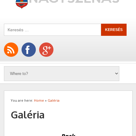
You are here:
Home
»
Galéria
Galéria