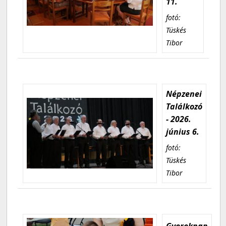
11.
fotó:
Tüskés
Tibor
Népzenei
Találkozó
- 2026.
június 6.
fotó:
Tüskés
Tibor
Gyereknap