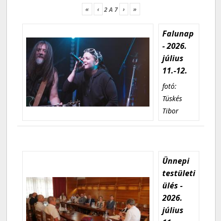
«
‹
›
»
2
A
7
Falunap
- 2026.
július
11.-12.
fotó:
Tüskés
Tibor
Ünnepi
testületi
ülés -
2026.
július