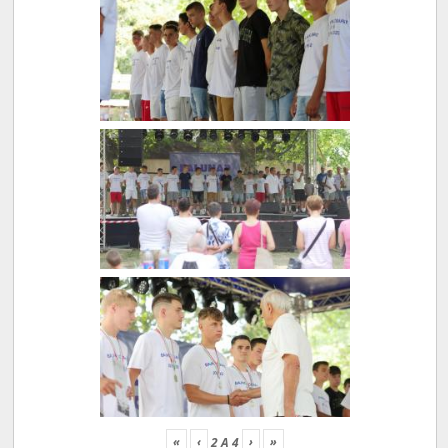
«
‹
›
»
2
A
4