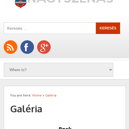
You are here:
Home
»
Galéria
Galéria