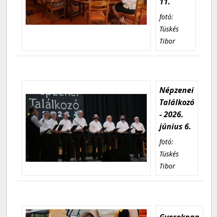
11.
fotó:
Tüskés
Tibor
Népzenei
Találkozó
- 2026.
június 6.
fotó:
Tüskés
Tibor
Gyereknap