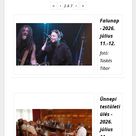
«
‹
›
»
2
A
7
Falunap
- 2026.
július
11.-12.
fotó:
Tüskés
Tibor
Ünnepi
testületi
ülés -
2026.
július