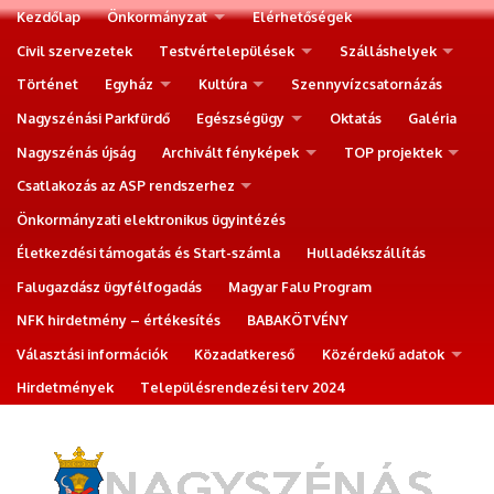
Kezdőlap
Önkormányzat
Elérhetőségek
Civil szervezetek
Testvértelepülések
Szálláshelyek
Történet
Egyház
Kultúra
Szennyvízcsatornázás
Nagyszénási Parkfürdő
Egészségügy
Oktatás
Galéria
Nagyszénás újság
Archivált fényképek
TOP projektek
Csatlakozás az ASP rendszerhez
Önkormányzati elektronikus ügyintézés
Életkezdési támogatás és Start-számla
Hulladékszállítás
Falugazdász ügyfélfogadás
Magyar Falu Program
NFK hirdetmény – értékesítés
BABAKÖTVÉNY
Választási információk
Közadatkereső
Közérdekű adatok
Hirdetmények
Településrendezési terv 2024