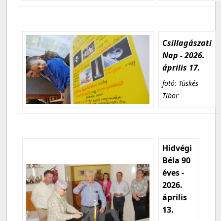
Csillagászati
Nap - 2026.
április 17.
fotó: Tüskés
Tibor
Hidvégi
Béla 90
éves -
2026.
április
13.