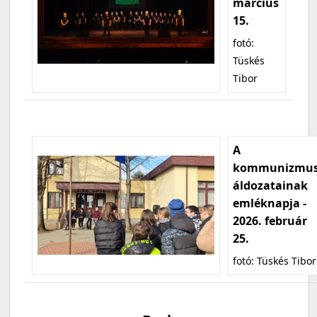
március
15.
fotó:
Tüskés
Tibor
A
kommunizmu
áldozatainak
emléknapja -
2026. február
25.
fotó: Tüskés Tibor