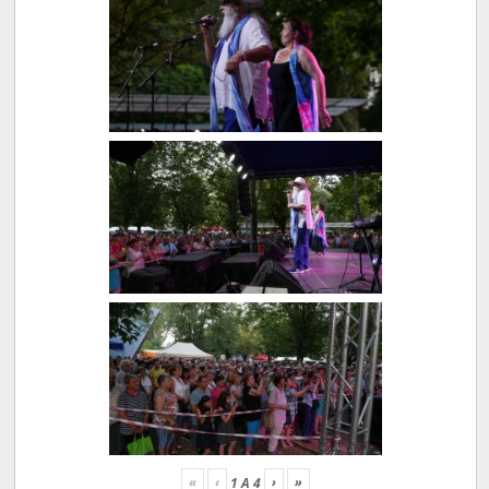
«
‹
›
»
1
A
4