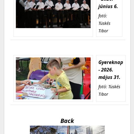
június 6.
fotó:
Tüskés
Tibor
Gyereknap
- 2026.
május 31.
fotó: Tüskés
Tibor
Back