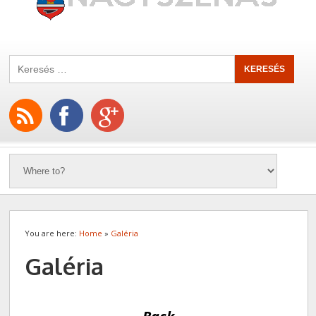
You are here:
Home
»
Galéria
Galéria