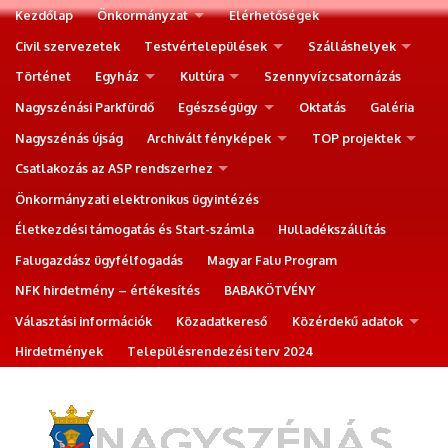
Kezdőlap
Önkormányzat
Elérhetőségek
Civil szervezetek
Testvértelepülések
Szálláshelyek
Történet
Egyház
Kultúra
Szennyvízcsatornázás
Nagyszénási Parkfürdő
Egészségügy
Oktatás
Galéria
Nagyszénás újság
Archivált fényképek
TOP projektek
Csatlakozás az ASP rendszerhez
Önkormányzati elektronikus ügyintézés
Életkezdési támogatás és Start-számla
Hulladékszállítás
Falugazdász ügyfélfogadás
Magyar Falu Program
NFK hirdetmény – értékesítés
BABAKÖTVÉNY
Választási információk
Közadatkereső
Közérdekű adatok
Hirdetmények
Településrendezési terv 2024