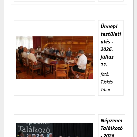
Ünnepi
testületi
ülés -
2026.
július
11.
fotó:
Tüskés
Tibor
Népzenei
Találkozó
- 2026.