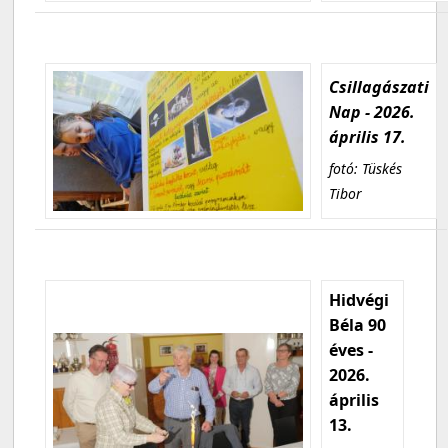
Csillagászati
Nap - 2026.
április 17.
fotó: Tüskés
Tibor
Hidvégi
Béla 90
éves -
2026.
április
13.