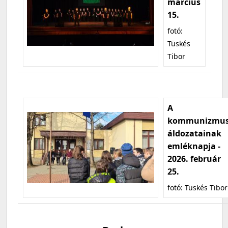
március
15.
fotó:
Tüskés
Tibor
A
kommunizmu
áldozatainak
emléknapja -
2026. február
25.
fotó: Tüskés Tibor