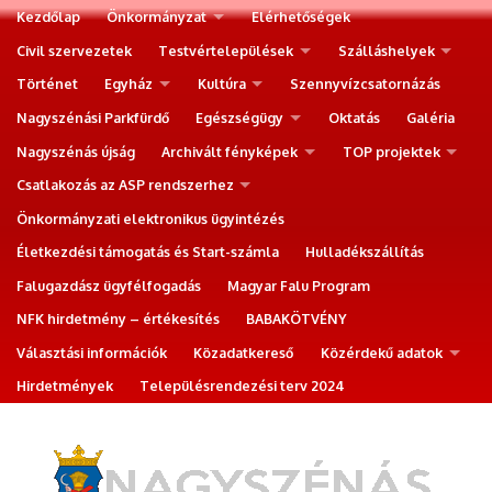
Kezdőlap
Önkormányzat
Elérhetőségek
Civil szervezetek
Testvértelepülések
Szálláshelyek
Történet
Egyház
Kultúra
Szennyvízcsatornázás
Nagyszénási Parkfürdő
Egészségügy
Oktatás
Galéria
Nagyszénás újság
Archivált fényképek
TOP projektek
Csatlakozás az ASP rendszerhez
Önkormányzati elektronikus ügyintézés
Életkezdési támogatás és Start-számla
Hulladékszállítás
Falugazdász ügyfélfogadás
Magyar Falu Program
NFK hirdetmény – értékesítés
BABAKÖTVÉNY
Választási információk
Közadatkereső
Közérdekű adatok
Hirdetmények
Településrendezési terv 2024