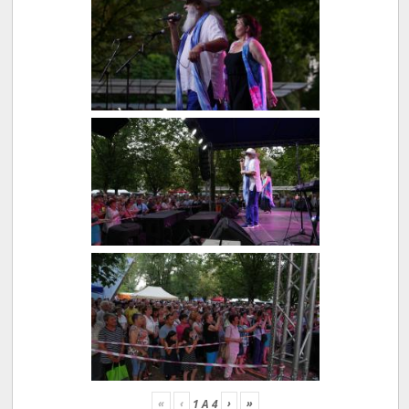
«
‹
›
»
1
A
4