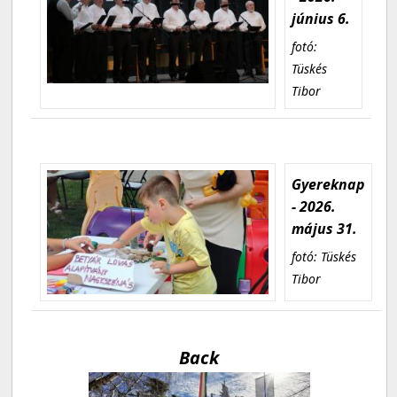
június 6.
fotó:
Tüskés
Tibor
Gyereknap
- 2026.
május 31.
fotó: Tüskés
Tibor
Back