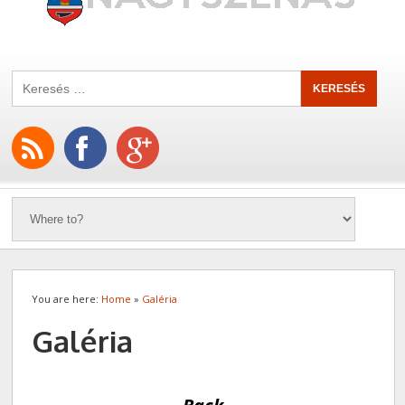
You are here:
Home
»
Galéria
Galéria