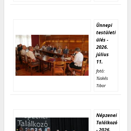
Ünnepi
testületi
ülés -
2026.
július
11.
fotó:
Tüskés
Tibor
Népzenei
Találkozó
- 2026.