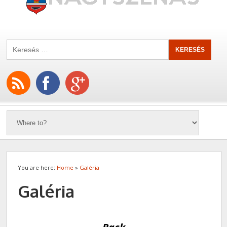
You are here:
Home
»
Galéria
Galéria