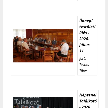
Ünnepi
testületi
ülés -
2026.
július
11.
fotó:
Tüskés
Tibor
Népzenei
Találkozó
- 2026.