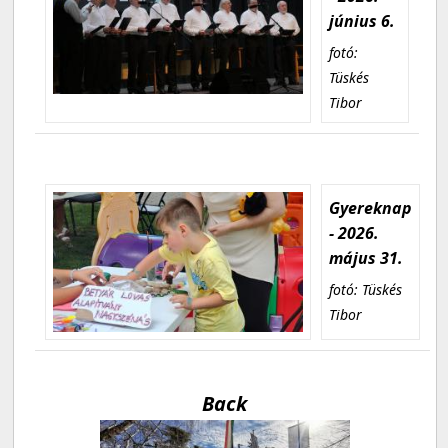
június 6.
fotó:
Tüskés
Tibor
Gyereknap
- 2026.
május 31.
fotó: Tüskés
Tibor
Back