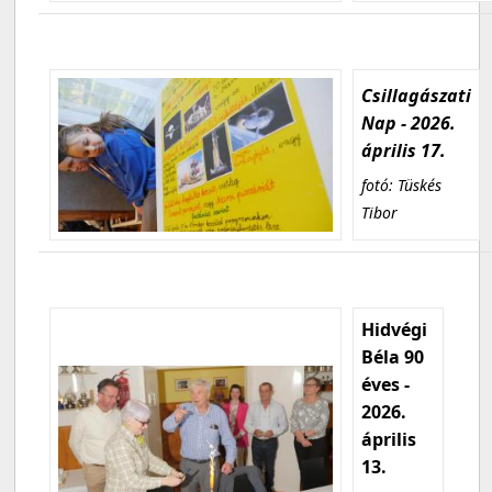
Csillagászati
Nap - 2026.
április 17.
fotó: Tüskés
Tibor
Hidvégi
Béla 90
éves -
2026.
április
13.