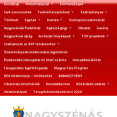
Kezdőlap
Önkormányzat
Elérhetőségek
Civil szervezetek
Testvértelepülések
Szálláshelyek
Történet
Egyház
Kultúra
Szennyvízcsatornázás
Nagyszénási Parkfürdő
Egészségügy
Oktatás
Galéria
Nagyszénás újság
Archivált fényképek
TOP projektek
Csatlakozás az ASP rendszerhez
Önkormányzati elektronikus ügyintézés
Életkezdési támogatás és Start-számla
Hulladékszállítás
Falugazdász ügyfélfogadás
Magyar Falu Program
NFK hirdetmény – értékesítés
BABAKÖTVÉNY
Választási információk
Közadatkereső
Közérdekű adatok
Hirdetmények
Településrendezési terv 2024