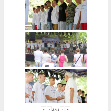
«
‹
›
»
2
A
4