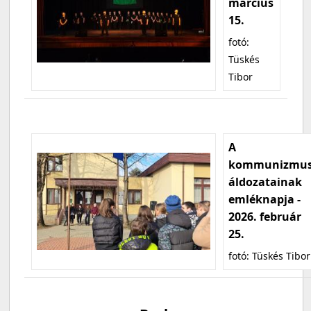
március
15.
fotó:
Tüskés
Tibor
A
kommunizmu
áldozatainak
emléknapja -
2026. február
25.
fotó: Tüskés Tibor