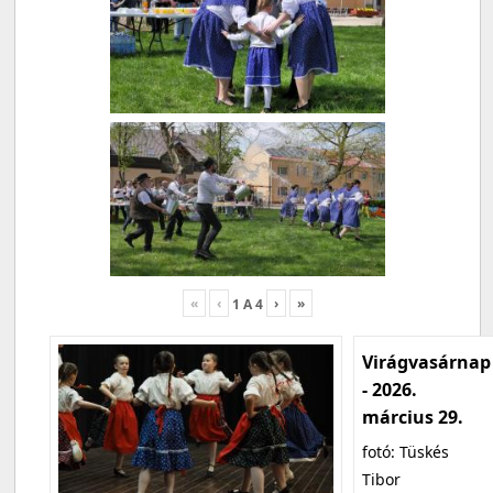
«
‹
›
»
1
A
4
Virágvasárnap
- 2026.
március 29.
fotó: Tüskés
Tibor