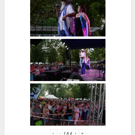
«
‹
›
»
1
A
4