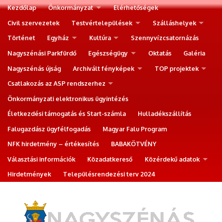
Kezdőlap
Önkormányzat
Elérhetőségek
Civil szervezetek
Testvértelepülések
Szálláshelyek
Történet
Egyház
Kultúra
Szennyvízcsatornázás
Nagyszénási Parkfürdő
Egészségügy
Oktatás
Galéria
Nagyszénás újság
Archivált fényképek
TOP projektek
Csatlakozás az ASP rendszerhez
Önkormányzati elektronikus ügyintézés
Életkezdési támogatás és Start-számla
Hulladékszállítás
Falugazdász ügyfélfogadás
Magyar Falu Program
NFK hirdetmény – értékesítés
BABAKÖTVÉNY
Választási információk
Közadatkereső
Közérdekű adatok
Hirdetmények
Településrendezési terv 2024