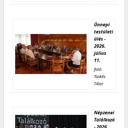
Ünnepi
testületi
ülés -
2026.
július
11.
fotó:
Tüskés
Tibor
Népzenei
Találkozó
- 2026.