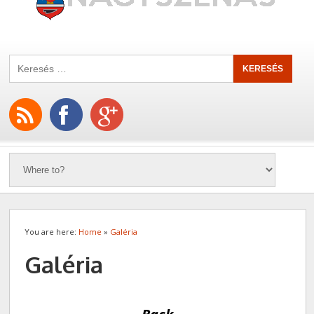
You are here:
Home
»
Galéria
Galéria