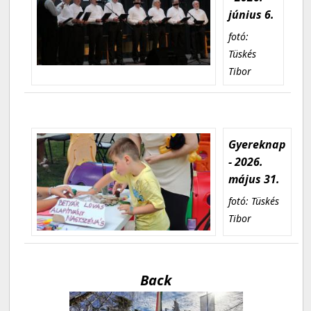
június 6.
fotó:
Tüskés
Tibor
Gyereknap
- 2026.
május 31.
fotó: Tüskés
Tibor
Back