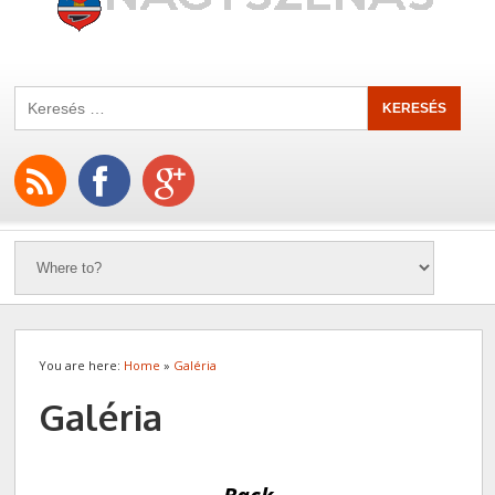
You are here:
Home
»
Galéria
Galéria