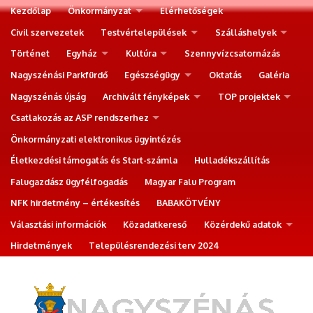
Kezdőlap
Önkormányzat
Elérhetőségek
Civil szervezetek
Testvértelepülések
Szálláshelyek
Történet
Egyház
Kultúra
Szennyvízcsatornázás
Nagyszénási Parkfürdő
Egészségügy
Oktatás
Galéria
Nagyszénás újság
Archivált fényképek
TOP projektek
Csatlakozás az ASP rendszerhez
Önkormányzati elektronikus ügyintézés
Életkezdési támogatás és Start-számla
Hulladékszállítás
Falugazdász ügyfélfogadás
Magyar Falu Program
NFK hirdetmény – értékesítés
BABAKÖTVÉNY
Választási információk
Közadatkereső
Közérdekű adatok
Hirdetmények
Településrendezési terv 2024