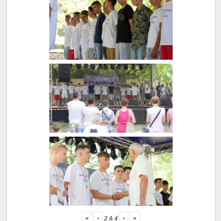
«
‹
›
»
2
A
4