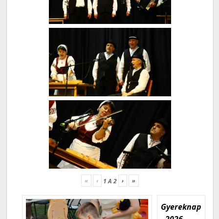
«
‹
›
»
1
A
2
Gyereknap
- 2026.