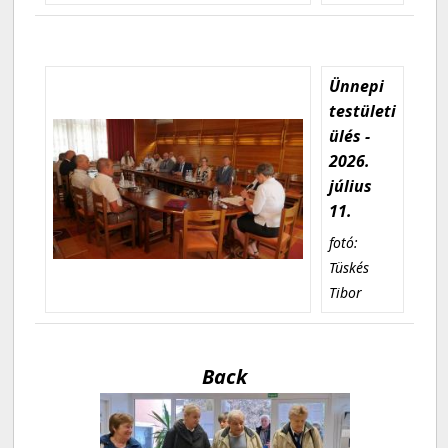
Ünnepi
testületi
ülés -
2026.
július
11.
fotó:
Tüskés
Tibor
Back