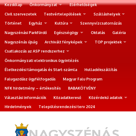
Kezdőlap
Önkormányzat
Elérhetőségek
Civil szervezetek
Testvértelepülések
Szálláshelyek
Történet
Egyház
Kultúra
Szennyvízcsatornázás
Nagyszénási Parkfürdő
Egészségügy
Oktatás
Galéria
Nagyszénás újság
Archivált fényképek
TOP projektek
Csatlakozás az ASP rendszerhez
Önkormányzati elektronikus ügyintézés
Életkezdési támogatás és Start-számla
Hulladékszállítás
Falugazdász ügyfélfogadás
Magyar Falu Program
NFK hirdetmény – értékesítés
BABAKÖTVÉNY
Választási információk
Közadatkereső
Közérdekű adatok
Hirdetmények
Településrendezési terv 2024