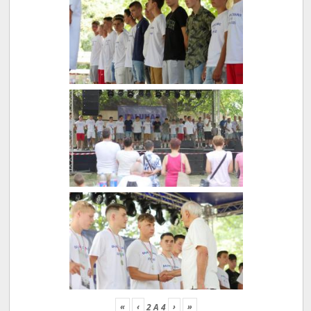
«
‹
›
»
2
A
4