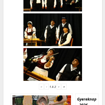
«
‹
›
»
1
A
2
Gyereknap
- 2026.