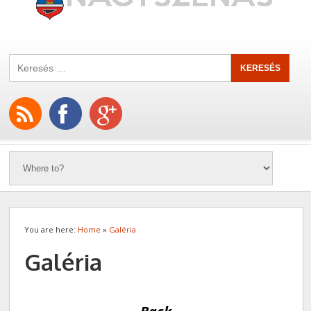
You are here:
Home
»
Galéria
Galéria