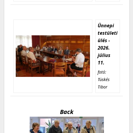
Ünnepi
testületi
ülés -
2026.
július
11.
fotó:
Tüskés
Tibor
Back