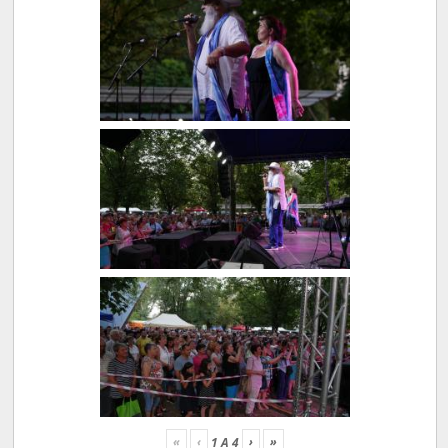
«
‹
›
»
1
A
4