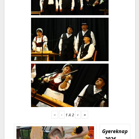
«
‹
›
»
1
A
2
Gyereknap
- 2026.