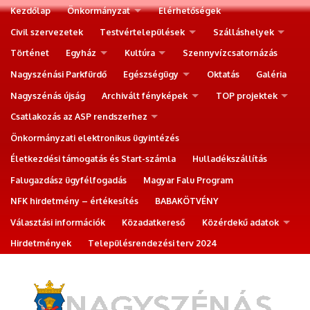
Kezdőlap
Önkormányzat
Elérhetőségek
Civil szervezetek
Testvértelepülések
Szálláshelyek
Történet
Egyház
Kultúra
Szennyvízcsatornázás
Nagyszénási Parkfürdő
Egészségügy
Oktatás
Galéria
Nagyszénás újság
Archivált fényképek
TOP projektek
Csatlakozás az ASP rendszerhez
Önkormányzati elektronikus ügyintézés
Életkezdési támogatás és Start-számla
Hulladékszállítás
Falugazdász ügyfélfogadás
Magyar Falu Program
NFK hirdetmény – értékesítés
BABAKÖTVÉNY
Választási információk
Közadatkereső
Közérdekű adatok
Hirdetmények
Településrendezési terv 2024