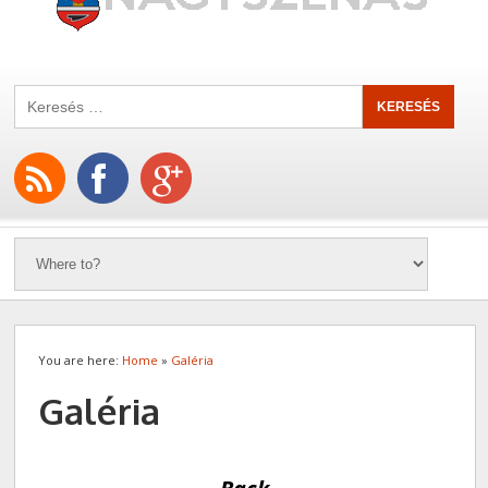
You are here:
Home
»
Galéria
Galéria