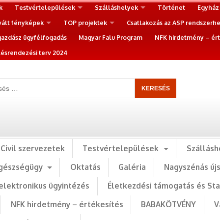
k
Testvértelepülések
Szálláshelyek
Történet
Egyház
vált fényképek
TOP projektek
Csatlakozás az ASP rendszerh
gazdász ügyfélfogadás
Magyar Falu Program
NFK hirdetmény – ért
ésrendezési terv 2024
Civil szervezetek
Testvértelepülések
Szállásh
gészségügy
Oktatás
Galéria
Nagyszénás új
elektronikus ügyintézés
Életkezdési támogatás és St
NFK hirdetmény – értékesítés
BABAKÖTVÉNY
V