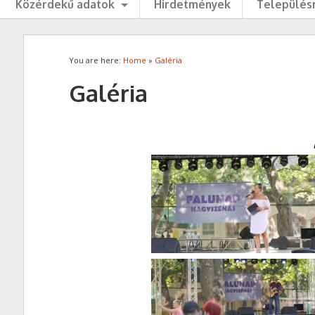
Közérdekű adatok
Hirdetmények
Településr
You are here:
Home
»
Galéria
Galéria