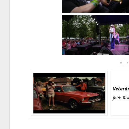
«
‹
Veterán
fotó: Tüs