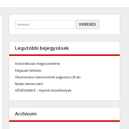
Legutóbbi bejegyzések
Vízkorlátozás megszüntetése
Pályázati felhívás
Ökumenikus istentisztelet augusztus 20-án
Nyitás hamarosan!
HŐSÉGRIADÓ – Kijelölt hűsölőhelyek
Archívum