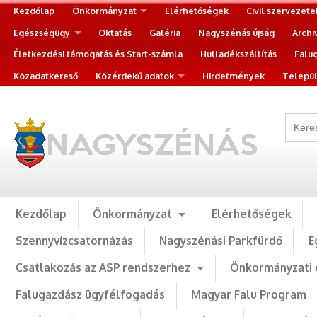
Kezdőlap
Önkormányzat
Elérhetőségek
Civil szervezete
Egészségügy
Oktatás
Galéria
Nagyszénás újság
Archi
Életkezdési támogatás és Start-számla
Hulladékszállítás
Falu
Közadatkereső
Közérdekű adatok
Hirdetmények
Települ
Kezdőlap
Önkormányzat
Elérhetőségek
Szennyvízcsatornázás
Nagyszénási Parkfürdő
E
Csatlakozás az ASP rendszerhez
Önkormányzati 
Falugazdász ügyfélfogadás
Magyar Falu Program