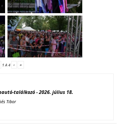
›
»
1
A
4
autó-találkozó - 2026. július 18.
kés Tibor