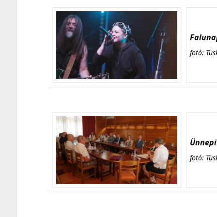
Falunap
fotó: Tüs
Ünnepi 
fotó: Tüs