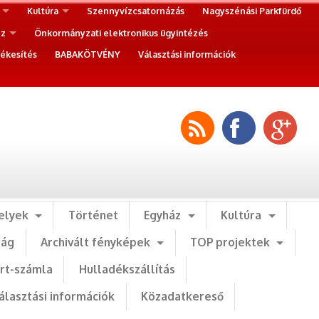
Kultúra
Szennyvízcsatornázás
Nagyszénási Parkfürdő
ez
Önkormányzati elektronikus ügyintézés
ékesítés
BABAKÖTVÉNY
Választási információk
elyek
Történet
Egyház
Kultúra
ság
Archivált fényképek
TOP projektek
art-számla
Hulladékszállítás
álasztási információk
Közadatkereső