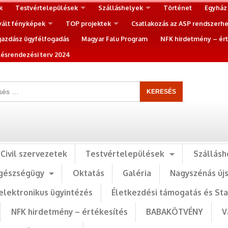
k
Testvértelepülések
Szálláshelyek
Történet
Egyház
vált fényképek
TOP projektek
Csatlakozás az ASP rendszerh
gazdász ügyfélfogadás
Magyar Falu Program
NFK hirdetmény – ért
ésrendezési terv 2024
Civil szervezetek
Testvértelepülések
Szállásh
gészségügy
Oktatás
Galéria
Nagyszénás új
elektronikus ügyintézés
Életkezdési támogatás és St
NFK hirdetmény – értékesítés
BABAKÖTVÉNY
V