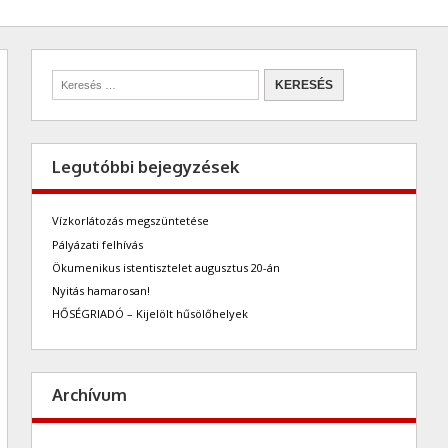
Legutóbbi bejegyzések
Vízkorlátozás megszüntetése
Pályázati felhívás
Ökumenikus istentisztelet augusztus 20-án
Nyitás hamarosan!
HŐSÉGRIADÓ – Kijelölt hűsölőhelyek
Archívum