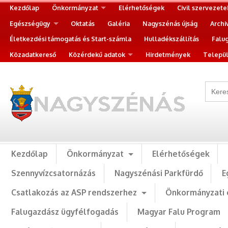
Kezdőlap
Önkormányzat
Elérhetőségek
Civil szervezete
Egészségügy
Oktatás
Galéria
Nagyszénás újság
Archi
Életkezdési támogatás és Start-számla
Hulladékszállítás
Falu
Közadatkereső
Közérdekű adatok
Hirdetmények
Települ
Kezdőlap
Önkormányzat
Elérhetőségek
Szennyvízcsatornázás
Nagyszénási Parkfürdő
E
Csatlakozás az ASP rendszerhez
Önkormányzati 
Falugazdász ügyfélfogadás
Magyar Falu Program