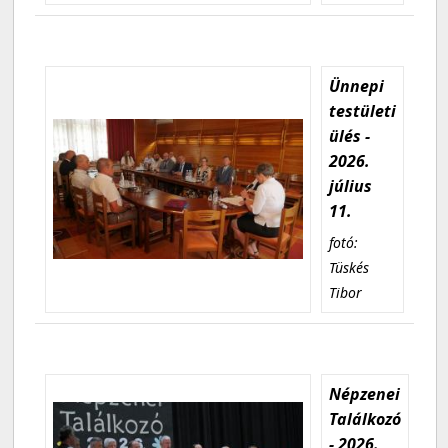
Ünnepi
testületi
ülés -
2026.
július
11.
fotó:
Tüskés
Tibor
Népzenei
Találkozó
- 2026.