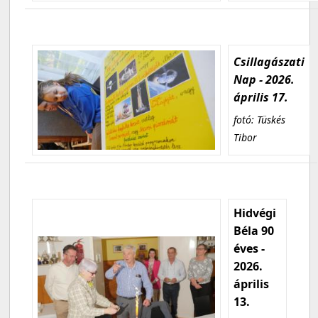
Csillagászati
Nap - 2026.
április 17.
fotó: Tüskés
Tibor
Hidvégi
Béla 90
éves -
2026.
április
13.