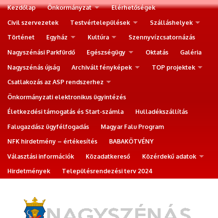
Kezdőlap
Önkormányzat
Elérhetőségek
Civil szervezetek
Testvértelepülések
Szálláshelyek
Történet
Egyház
Kultúra
Szennyvízcsatornázás
Nagyszénási Parkfürdő
Egészségügy
Oktatás
Galéria
Nagyszénás újság
Archivált fényképek
TOP projektek
Csatlakozás az ASP rendszerhez
Önkormányzati elektronikus ügyintézés
Életkezdési támogatás és Start-számla
Hulladékszállítás
Falugazdász ügyfélfogadás
Magyar Falu Program
NFK hirdetmény – értékesítés
BABAKÖTVÉNY
Választási információk
Közadatkereső
Közérdekű adatok
Hirdetmények
Településrendezési terv 2024