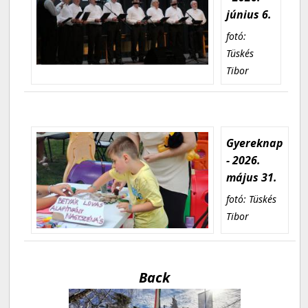
június 6.
fotó:
Tüskés
Tibor
Gyereknap
- 2026.
május 31.
fotó: Tüskés
Tibor
Back