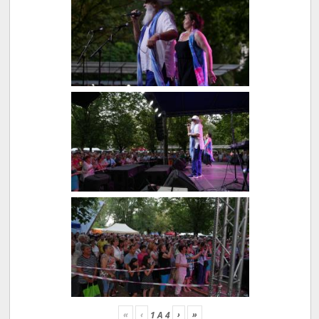
«
‹
›
»
1
A
4