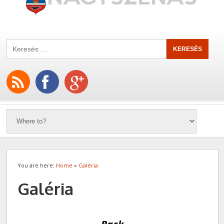
You are here:
Home
»
Galéria
Galéria