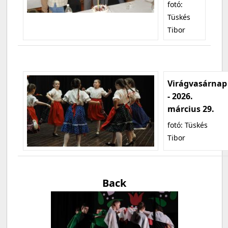
fotó:
Tüskés
Tibor
Virágvasárnap
- 2026.
március 29.
fotó: Tüskés
Tibor
Back