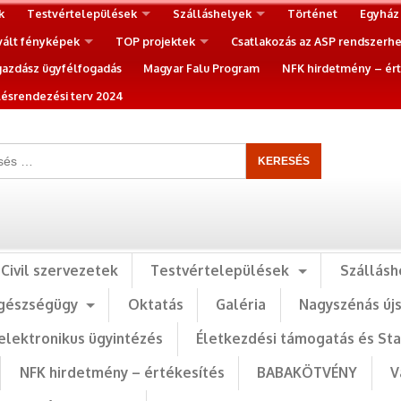
k
Testvértelepülések
Szálláshelyek
Történet
Egyház
vált fényképek
TOP projektek
Csatlakozás az ASP rendszerh
gazdász ügyfélfogadás
Magyar Falu Program
NFK hirdetmény – ért
ésrendezési terv 2024
Civil szervezetek
Testvértelepülések
Szállásh
gészségügy
Oktatás
Galéria
Nagyszénás új
elektronikus ügyintézés
Életkezdési támogatás és St
NFK hirdetmény – értékesítés
BABAKÖTVÉNY
V