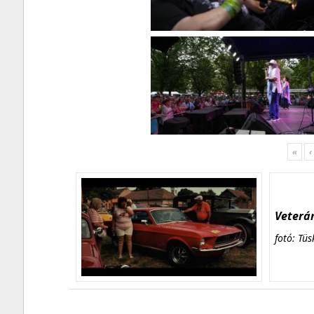
«
‹
Veterán
fotó: Tüs