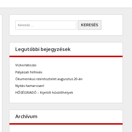
Legutóbbi bejegyzések
Vízkorlátozás
Pályázati felhívás
Ökumenikus istentisztelet augusztus 20-án
Nyitás hamarosan!
HŐSÉGRIADÓ – Kijelölt hűsölőhelyek
Archívum