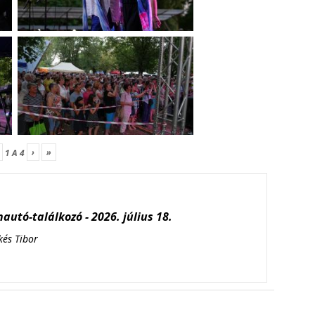
›
»
1
A
4
autó-találkozó - 2026. július 18.
kés Tibor