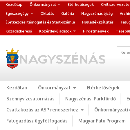
Kezdőlap
Önkormányzat
Elérhetőségek
Civil szervezete
Egészségügy
Oktatás
Galéria
Nagyszénás újság
Archi
Életkezdési támogatás és Start-számla
Hulladékszállítás
Falu
Közadatkereső
Közérdekű adatok
Hirdetmények
Települ
Kezdőlap
Önkormányzat
Elérhetőségek
Szennyvízcsatornázás
Nagyszénási Parkfürdő
E
Csatlakozás az ASP rendszerhez
Önkormányzati 
Falugazdász ügyfélfogadás
Magyar Falu Program