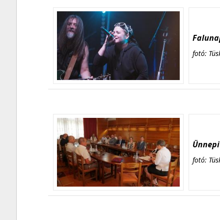
Falunap
fotó: Tüs
Ünnepi 
fotó: Tüs