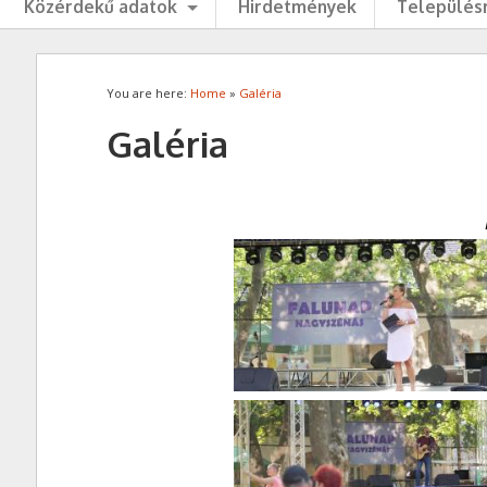
Közérdekű adatok
Hirdetmények
Településr
You are here:
Home
»
Galéria
Galéria