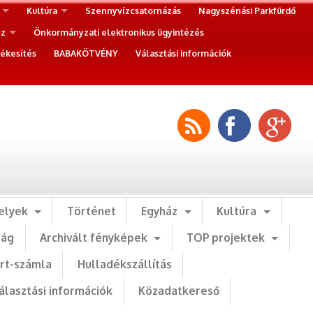
Kultúra
Szennyvízcsatornázás
Nagyszénási Parkfürdő
ez
Önkormányzati elektronikus ügyintézés
ékesítés
BABAKÖTVÉNY
Választási információk
elyek
Történet
Egyház
Kultúra
ság
Archivált fényképek
TOP projektek
art-számla
Hulladékszállítás
álasztási információk
Közadatkereső