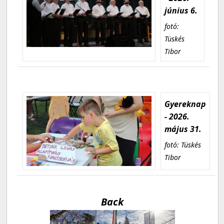
június 6.
fotó:
Tüskés
Tibor
Gyereknap
- 2026.
május 31.
fotó: Tüskés
Tibor
Back