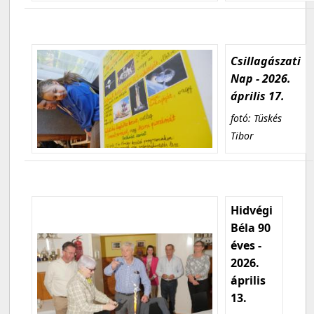
Csillagászati
Nap - 2026.
április 17.
fotó: Tüskés
Tibor
Hidvégi
Béla 90
éves -
2026.
április
13.