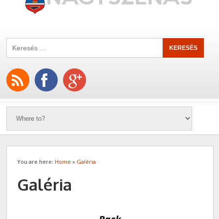
You are here:
Home
»
Galéria
Galéria