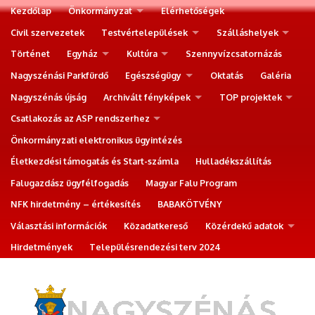
Kezdőlap
Önkormányzat
Elérhetőségek
Civil szervezetek
Testvértelepülések
Szálláshelyek
Történet
Egyház
Kultúra
Szennyvízcsatornázás
Nagyszénási Parkfürdő
Egészségügy
Oktatás
Galéria
Nagyszénás újság
Archivált fényképek
TOP projektek
Csatlakozás az ASP rendszerhez
Önkormányzati elektronikus ügyintézés
Életkezdési támogatás és Start-számla
Hulladékszállítás
Falugazdász ügyfélfogadás
Magyar Falu Program
NFK hirdetmény – értékesítés
BABAKÖTVÉNY
Választási információk
Közadatkereső
Közérdekű adatok
Hirdetmények
Településrendezési terv 2024