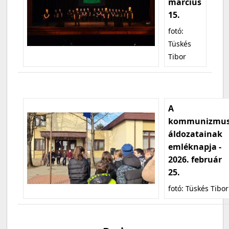
március
15.
fotó:
Tüskés
Tibor
A
kommunizmu
áldozatainak
emléknapja -
2026. február
25.
fotó: Tüskés Tibor