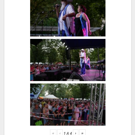
«
‹
›
»
1
A
4