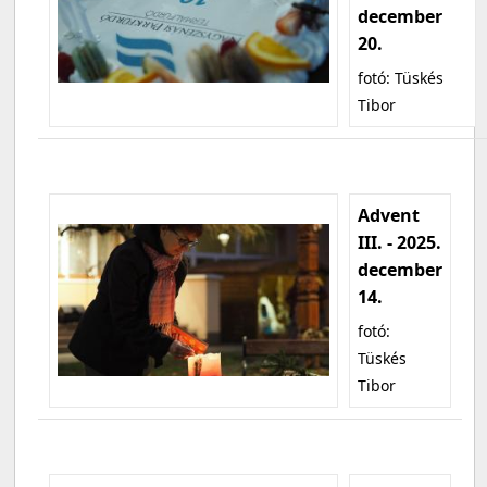
december
20.
fotó: Tüskés
Tibor
Advent
III. - 2025.
december
14.
fotó:
Tüskés
Tibor