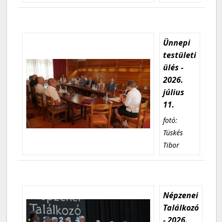
Ünnepi
testületi
ülés -
2026.
július
11.
fotó:
Tüskés
Tibor
Népzenei
Találkozó
- 2026.