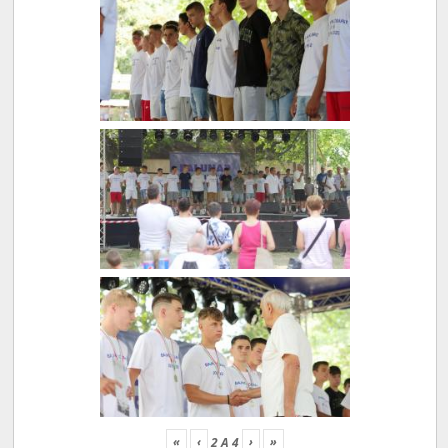
«
‹
›
»
2
A
4