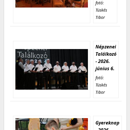
fotó:
Tüskés
Tibor
Népzenei
Találkozó
- 2026.
június 6.
fotó:
Tüskés
Tibor
Gyereknap
- 2026.