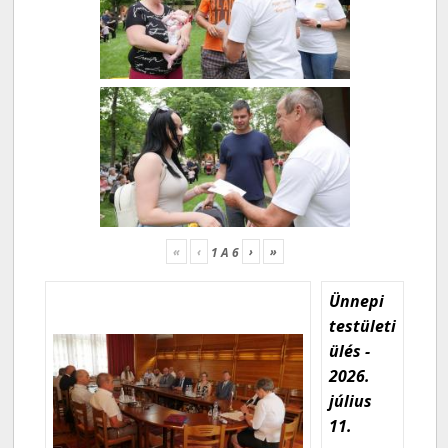
«
‹
›
»
1
A
6
Ünnepi
testületi
ülés -
2026.
július
11.