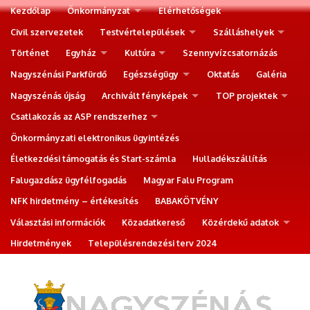
Kezdőlap
Önkormányzat
Elérhetőségek
Civil szervezetek
Testvértelepülések
Szálláshelyek
Történet
Egyház
Kultúra
Szennyvízcsatornázás
Nagyszénási Parkfürdő
Egészségügy
Oktatás
Galéria
Nagyszénás újság
Archivált fényképek
TOP projektek
Csatlakozás az ASP rendszerhez
Önkormányzati elektronikus ügyintézés
Életkezdési támogatás és Start-számla
Hulladékszállítás
Falugazdász ügyfélfogadás
Magyar Falu Program
NFK hirdetmény – értékesítés
BABAKÖTVÉNY
Választási információk
Közadatkereső
Közérdekű adatok
Hirdetmények
Településrendezési terv 2024