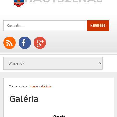
You are here:
Home
»
Galéria
Galéria