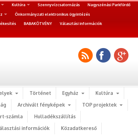
Kultúra
Szennyvízcsatornázás
Nagyszénási Parkfürdő
ez
Önkormányzati elektronikus ügyintézés
ékesítés
BABAKÖTVÉNY
Választási információk
elyek
Történet
Egyház
Kultúra
ság
Archivált fényképek
TOP projektek
art-számla
Hulladékszállítás
álasztási információk
Közadatkereső