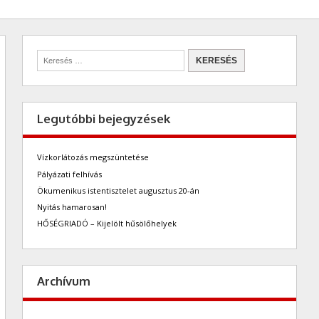
Legutóbbi bejegyzések
Vízkorlátozás megszüntetése
Pályázati felhívás
Ökumenikus istentisztelet augusztus 20-án
Nyitás hamarosan!
HŐSÉGRIADÓ – Kijelölt hűsölőhelyek
Archívum