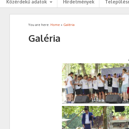
Közérdekű adatok
Hirdetmények
Településr
You are here:
Home
»
Galéria
Galéria