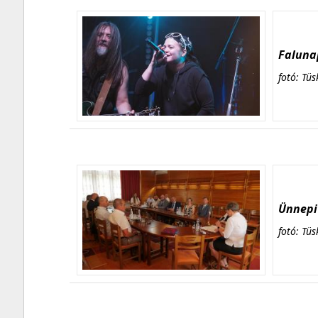
Falunap
fotó: Tüs
Ünnepi 
fotó: Tüs