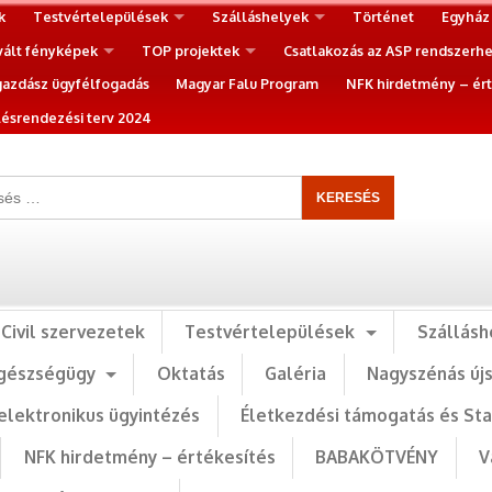
k
Testvértelepülések
Szálláshelyek
Történet
Egyház
vált fényképek
TOP projektek
Csatlakozás az ASP rendszerh
gazdász ügyfélfogadás
Magyar Falu Program
NFK hirdetmény – ért
ésrendezési terv 2024
Civil szervezetek
Testvértelepülések
Szállásh
gészségügy
Oktatás
Galéria
Nagyszénás új
elektronikus ügyintézés
Életkezdési támogatás és St
NFK hirdetmény – értékesítés
BABAKÖTVÉNY
V