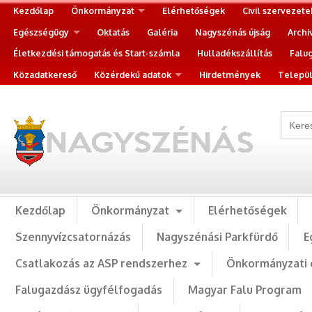
Kezdőlap
Önkormányzat
Elérhetőségek
Civil szervezete
Egészségügy
Oktatás
Galéria
Nagyszénás újság
Archi
Életkezdési támogatás és Start-számla
Hulladékszállítás
Falu
Közadatkereső
Közérdekű adatok
Hirdetmények
Települ
Kezdőlap
Önkormányzat
Elérhetőségek
Szennyvízcsatornázás
Nagyszénási Parkfürdő
E
Csatlakozás az ASP rendszerhez
Önkormányzati 
Falugazdász ügyfélfogadás
Magyar Falu Program