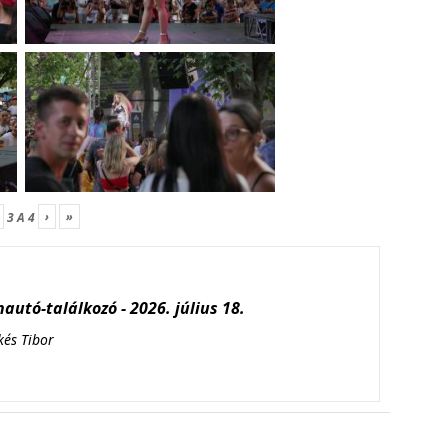
›
»
3
A
4
autó-találkozó - 2026. július 18.
kés Tibor