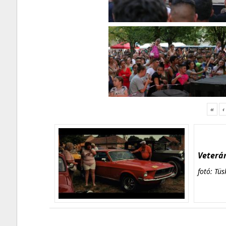
«
‹
Veterán
fotó: Tüs