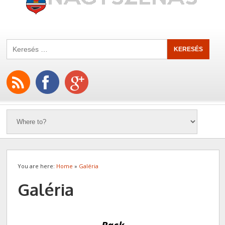
You are here:
Home
»
Galéria
Galéria