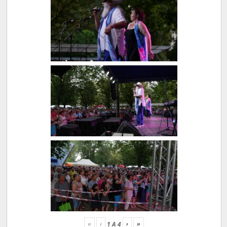
«
‹
›
»
1
A
4