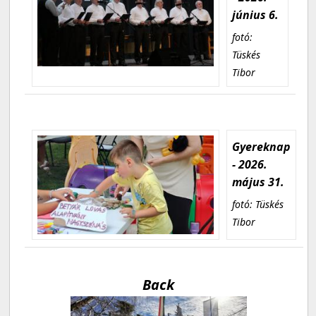
június 6.
fotó:
Tüskés
Tibor
Gyereknap
- 2026.
május 31.
fotó: Tüskés
Tibor
Back