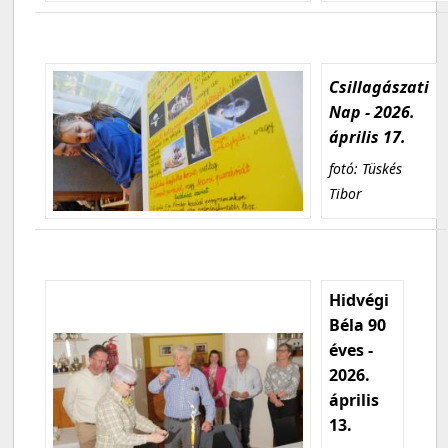
Csillagászati
Nap - 2026.
április 17.
fotó: Tüskés
Tibor
Hidvégi
Béla 90
éves -
2026.
április
13.