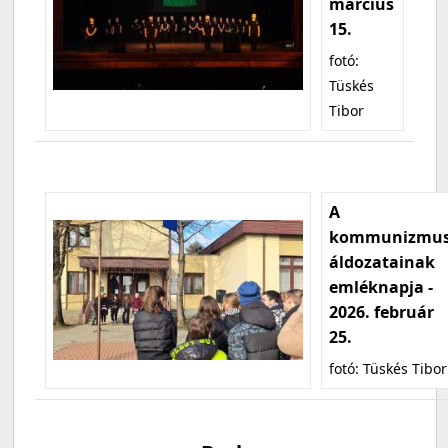
március
15.
fotó:
Tüskés
Tibor
A
kommunizmu
áldozatainak
emléknapja -
2026. február
25.
fotó: Tüskés Tibor