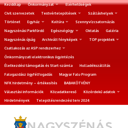
Kezdőlap
Önkormányzat
Elérhetőségek
Civil szervezetek
Testvértelepülések
Szálláshelyek
Történet
Egyház
Kultúra
Szennyvízcsatornázás
Nagyszénási Parkfürdő
Egészségügy
Oktatás
Galéria
Nagyszénás újság
Archivált fényképek
TOP projektek
Csatlakozás az ASP rendszerhez
Önkormányzati elektronikus ügyintézés
Életkezdési támogatás és Start-számla
Hulladékszállítás
Falugazdász ügyfélfogadás
Magyar Falu Program
NFK hirdetmény – értékesítés
BABAKÖTVÉNY
Választási információk
Közadatkereső
Közérdekű adatok
Hirdetmények
Településrendezési terv 2024