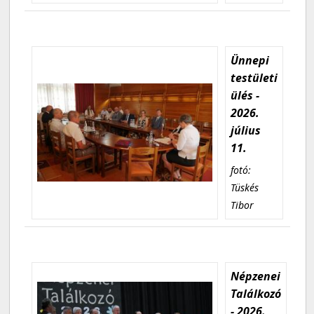
Ünnepi
testületi
ülés -
2026.
július
11.
fotó:
Tüskés
Tibor
Népzenei
Találkozó
- 2026.