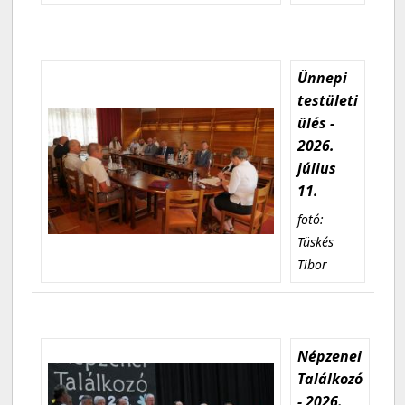
Ünnepi
testületi
ülés -
2026.
július
11.
fotó:
Tüskés
Tibor
Népzenei
Találkozó
- 2026.