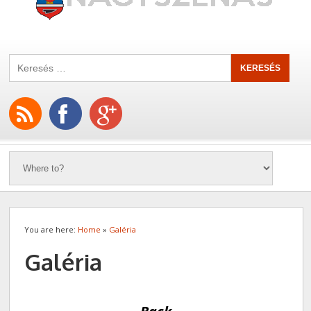
You are here:
Home
»
Galéria
Galéria