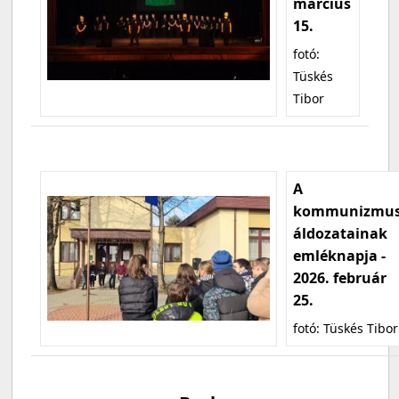
március
15.
fotó:
Tüskés
Tibor
A
kommunizmu
áldozatainak
emléknapja -
2026. február
25.
fotó: Tüskés Tibor