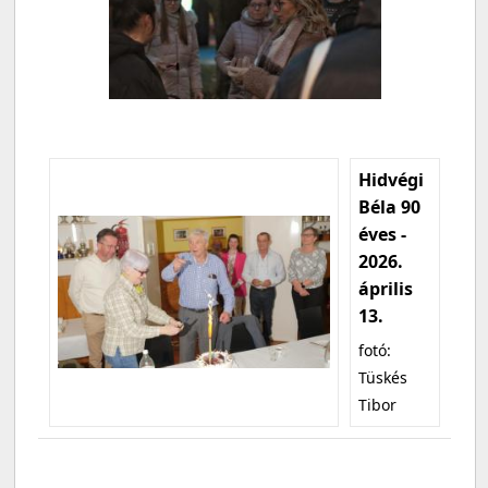
Hidvégi
Béla 90
éves -
2026.
április
13.
fotó:
Tüskés
Tibor