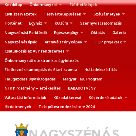
Kezdőlap
Önkormányzat
Elérhetőségek
Civil szervezetek
Testvértelepülések
Szálláshelyek
Történet
Egyház
Kultúra
Szennyvízcsatornázás
Nagyszénási Parkfürdő
Egészségügy
Oktatás
Galéria
Nagyszénás újság
Archivált fényképek
TOP projektek
Csatlakozás az ASP rendszerhez
Önkormányzati elektronikus ügyintézés
Életkezdési támogatás és Start-számla
Hulladékszállítás
Falugazdász ügyfélfogadás
Magyar Falu Program
NFK hirdetmény – értékesítés
BABAKÖTVÉNY
Választási információk
Közadatkereső
Közérdekű adatok
Hirdetmények
Településrendezési terv 2024