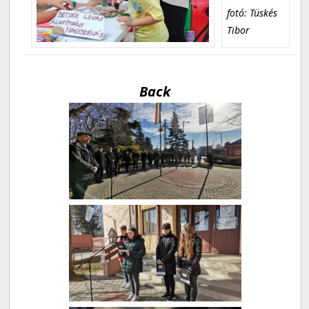
fotó: Tüskés
Tibor
Back