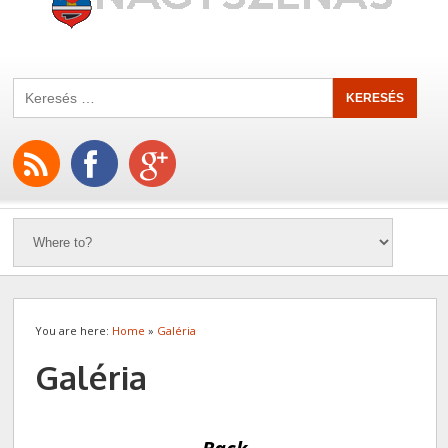
You are here:
Home
»
Galéria
Galéria