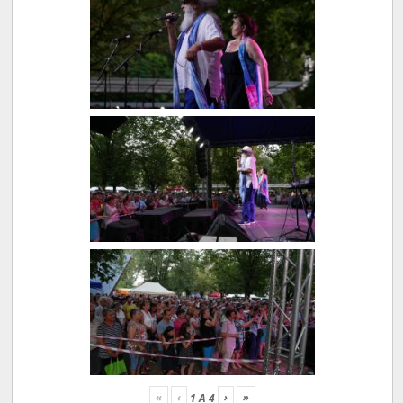
«
‹
›
»
1
A
4