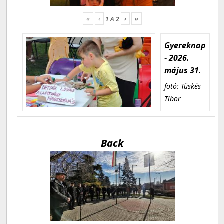
«
‹
›
»
1
A
2
Gyereknap
- 2026.
május 31.
fotó: Tüskés
Tibor
Back