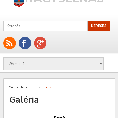
You are here:
Home
»
Galéria
Galéria