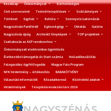
Kezdőlap
Önkormányzat
Elérhetőségek
Civil szervezetek
Testvértelepülések
Szálláshelyek
Történet
Egyház
Kultúra
Szennyvízcsatornázás
Nagyszénási Parkfürdő
Egészségügy
Oktatás
Galéria
Nagyszénás újság
Archivált fényképek
TOP projektek
Csatlakozás az ASP rendszerhez
Önkormányzati elektronikus ügyintézés
Életkezdési támogatás és Start-számla
Hulladékszállítás
Falugazdász ügyfélfogadás
Magyar Falu Program
NFK hirdetmény – értékesítés
BABAKÖTVÉNY
Választási információk
Közadatkereső
Közérdekű adatok
Hirdetmények
Településrendezési terv 2024