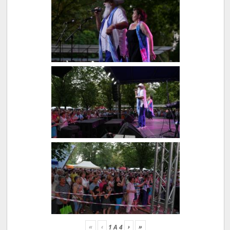
«
‹
›
»
1
A
4