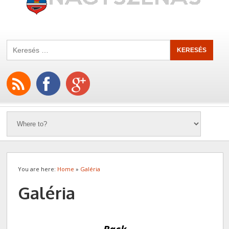
You are here:
Home
»
Galéria
Galéria