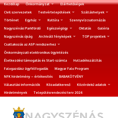
Kezdőlap
Önkormányzat
Elérhetőségek
Civil szervezetek
Testvértelepülések
Szálláshelyek
Történet
Egyház
Kultúra
Szennyvízcsatornázás
Nagyszénási Parkfürdő
Egészségügy
Oktatás
Galéria
Nagyszénás újság
Archivált fényképek
TOP projektek
Csatlakozás az ASP rendszerhez
Önkormányzati elektronikus ügyintézés
Életkezdési támogatás és Start-számla
Hulladékszállítás
Falugazdász ügyfélfogadás
Magyar Falu Program
NFK hirdetmény – értékesítés
BABAKÖTVÉNY
Választási információk
Közadatkereső
Közérdekű adatok
Hirdetmények
Településrendezési terv 2024