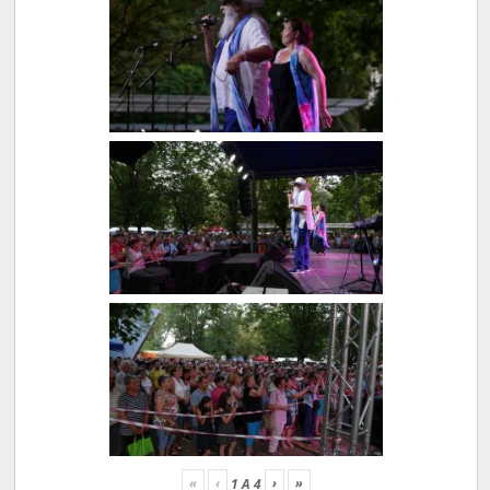
«
‹
›
»
1
A
4