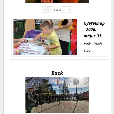
«
‹
›
»
1
A
2
Gyereknap
- 2026.
május 31.
fotó: Tüskés
Tibor
Back