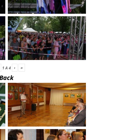
›
»
1
A
4
Back