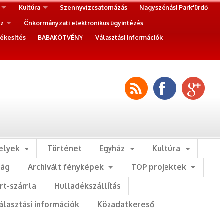
Kultúra
Szennyvízcsatornázás
Nagyszénási Parkfürdő
ez
Önkormányzati elektronikus ügyintézés
ékesítés
BABAKÖTVÉNY
Választási információk
elyek
Történet
Egyház
Kultúra
ság
Archivált fényképek
TOP projektek
art-számla
Hulladékszállítás
álasztási információk
Közadatkereső