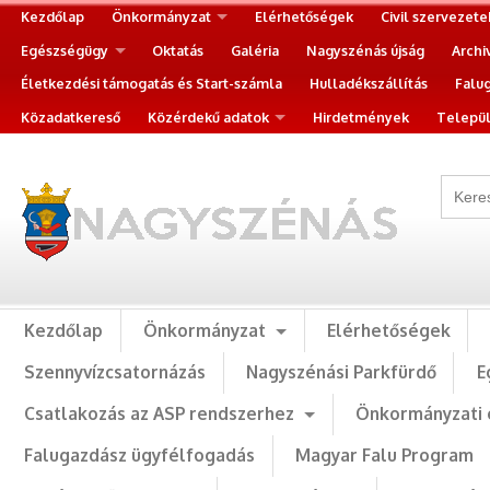
Kezdőlap
Önkormányzat
Elérhetőségek
Civil szervezete
Egészségügy
Oktatás
Galéria
Nagyszénás újság
Archi
Életkezdési támogatás és Start-számla
Hulladékszállítás
Falu
Közadatkereső
Közérdekű adatok
Hirdetmények
Települ
Kezdőlap
Önkormányzat
Elérhetőségek
Szennyvízcsatornázás
Nagyszénási Parkfürdő
E
Csatlakozás az ASP rendszerhez
Önkormányzati 
Falugazdász ügyfélfogadás
Magyar Falu Program