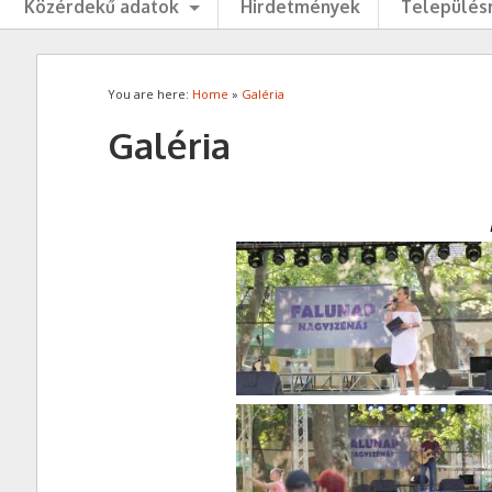
Közérdekű adatok
Hirdetmények
Településr
You are here:
Home
»
Galéria
Galéria