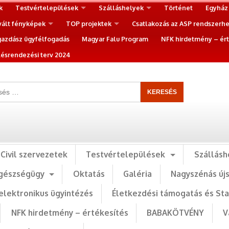
k
Testvértelepülések
Szálláshelyek
Történet
Egyház
vált fényképek
TOP projektek
Csatlakozás az ASP rendszerh
gazdász ügyfélfogadás
Magyar Falu Program
NFK hirdetmény – ért
ésrendezési terv 2024
Civil szervezetek
Testvértelepülések
Szállásh
gészségügy
Oktatás
Galéria
Nagyszénás új
elektronikus ügyintézés
Életkezdési támogatás és St
NFK hirdetmény – értékesítés
BABAKÖTVÉNY
V