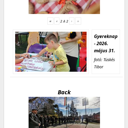
«
‹
›
»
2
A
2
Gyereknap
- 2026.
május 31.
fotó: Tüskés
Tibor
Back