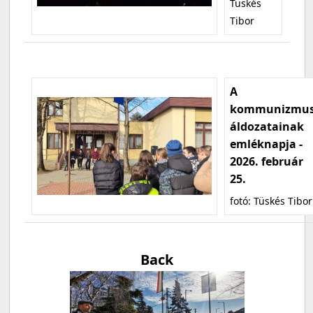
Tüskés
Tibor
A
kommunizmu
áldozatainak
emléknapja -
2026. február
25.
fotó: Tüskés Tibor
Back