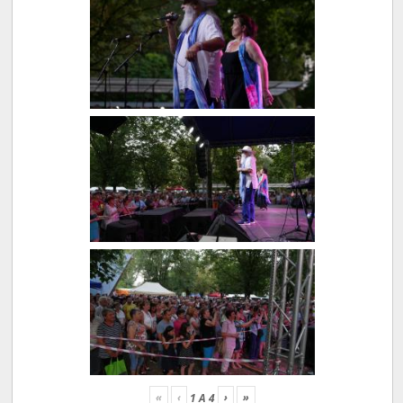
«
‹
›
»
1
A
4