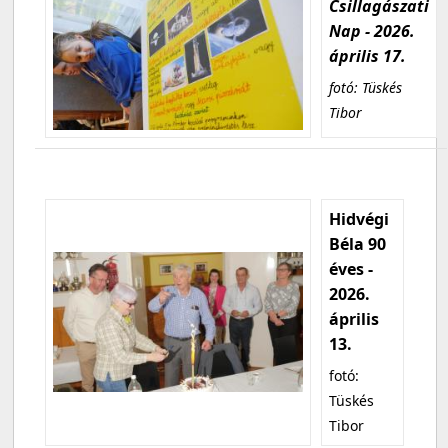
Csillagászati
Nap - 2026.
április 17.
fotó: Tüskés
Tibor
Hidvégi
Béla 90
éves -
2026.
április
13.
fotó:
Tüskés
Tibor