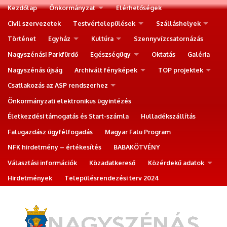
Kezdőlap
Önkormányzat
Elérhetőségek
Civil szervezetek
Testvértelepülések
Szálláshelyek
Történet
Egyház
Kultúra
Szennyvízcsatornázás
Nagyszénási Parkfürdő
Egészségügy
Oktatás
Galéria
Nagyszénás újság
Archivált fényképek
TOP projektek
Csatlakozás az ASP rendszerhez
Önkormányzati elektronikus ügyintézés
Életkezdési támogatás és Start-számla
Hulladékszállítás
Falugazdász ügyfélfogadás
Magyar Falu Program
NFK hirdetmény – értékesítés
BABAKÖTVÉNY
Választási információk
Közadatkereső
Közérdekű adatok
Hirdetmények
Településrendezési terv 2024