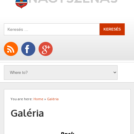
You are here:
Home
»
Galéria
Galéria