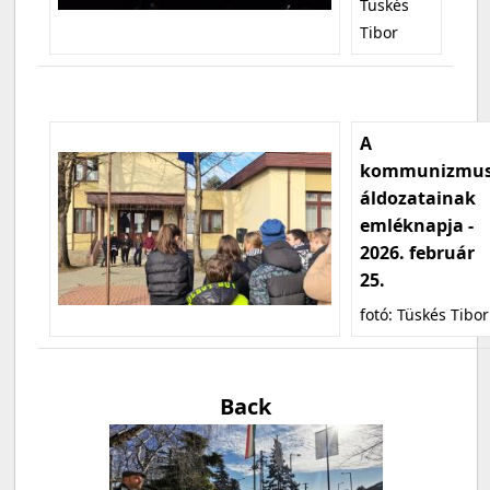
Tüskés
Tibor
A
kommunizmu
áldozatainak
emléknapja -
2026. február
25.
fotó: Tüskés Tibor
Back