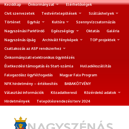
Kezdőlap
Önkormányzat
Elérhetőségek
Civil szervezetek
Testvértelepülések
Szálláshelyek
Történet
Egyház
Kultúra
Szennyvízcsatornázás
Nagyszénási Parkfürdő
Egészségügy
Oktatás
Galéria
Nagyszénás újság
Archivált fényképek
TOP projektek
Csatlakozás az ASP rendszerhez
Önkormányzati elektronikus ügyintézés
Életkezdési támogatás és Start-számla
Hulladékszállítás
Falugazdász ügyfélfogadás
Magyar Falu Program
NFK hirdetmény – értékesítés
BABAKÖTVÉNY
Választási információk
Közadatkereső
Közérdekű adatok
Hirdetmények
Településrendezési terv 2024