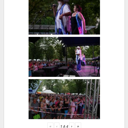
«
‹
›
»
1
A
4