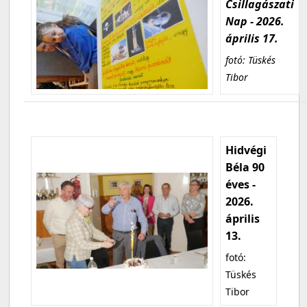
Csillagászati
Nap - 2026.
április 17.
fotó: Tüskés
Tibor
Hidvégi
Béla 90
éves -
2026.
április
13.
fotó:
Tüskés
Tibor