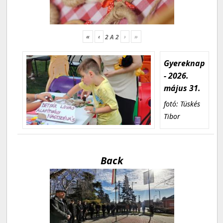
«
‹
›
»
2
A
2
Gyereknap
- 2026.
május 31.
fotó: Tüskés
Tibor
Back