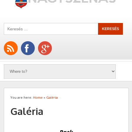
You are here:
Home
»
Galéria
Galéria