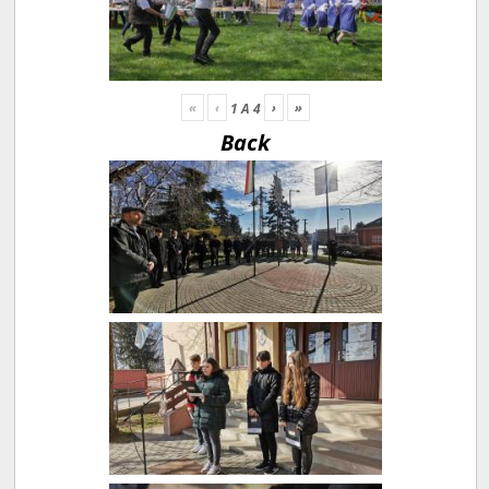
«
‹
›
»
1
A
4
Back