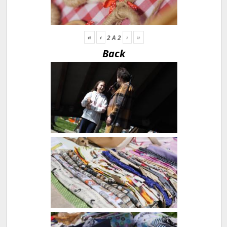
«
‹
›
»
2
A
2
Back