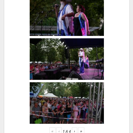
«
‹
›
»
1
A
4