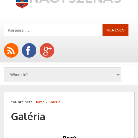
You are here:
Home
»
Galéria
Galéria