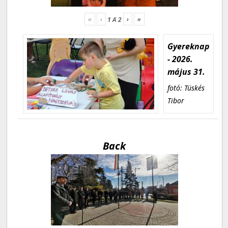
«
‹
›
»
1
A
2
Gyereknap
- 2026.
május 31.
fotó: Tüskés
Tibor
Back