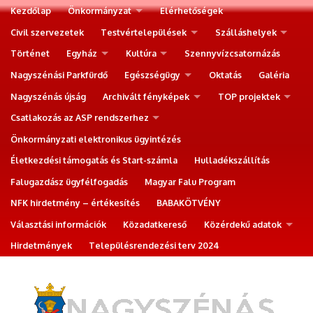
Kezdőlap
Önkormányzat
Elérhetőségek
Civil szervezetek
Testvértelepülések
Szálláshelyek
Történet
Egyház
Kultúra
Szennyvízcsatornázás
Nagyszénási Parkfürdő
Egészségügy
Oktatás
Galéria
Nagyszénás újság
Archivált fényképek
TOP projektek
Csatlakozás az ASP rendszerhez
Önkormányzati elektronikus ügyintézés
Életkezdési támogatás és Start-számla
Hulladékszállítás
Falugazdász ügyfélfogadás
Magyar Falu Program
NFK hirdetmény – értékesítés
BABAKÖTVÉNY
Választási információk
Közadatkereső
Közérdekű adatok
Hirdetmények
Településrendezési terv 2024