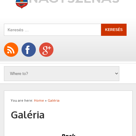
You are here:
Home
»
Galéria
Galéria