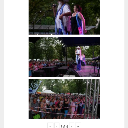
«
‹
›
»
1
A
4