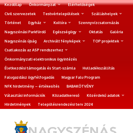
Kezdőlap
Önkormányzat
Elérhetőségek
Civil szervezetek
Testvértelepülések
Szálláshelyek
Történet
Egyház
Kultúra
Szennyvízcsatornázás
Nagyszénási Parkfürdő
Egészségügy
Oktatás
Galéria
Nagyszénás újság
Archivált fényképek
TOP projektek
Csatlakozás az ASP rendszerhez
Önkormányzati elektronikus ügyintézés
Életkezdési támogatás és Start-számla
Hulladékszállítás
Falugazdász ügyfélfogadás
Magyar Falu Program
NFK hirdetmény – értékesítés
BABAKÖTVÉNY
Választási információk
Közadatkereső
Közérdekű adatok
Hirdetmények
Településrendezési terv 2024