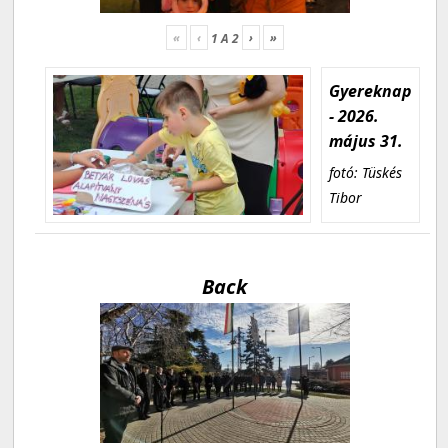
«
‹
›
»
1
A
2
Gyereknap
- 2026.
május 31.
fotó: Tüskés
Tibor
Back