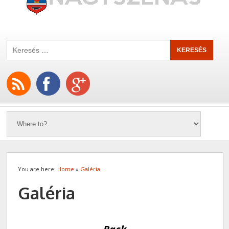
You are here:
Home
»
Galéria
Galéria