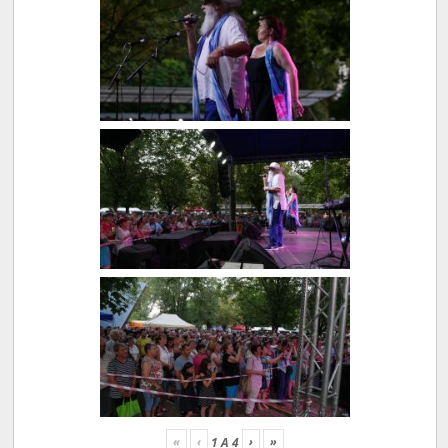
«
‹
›
»
1
A
4