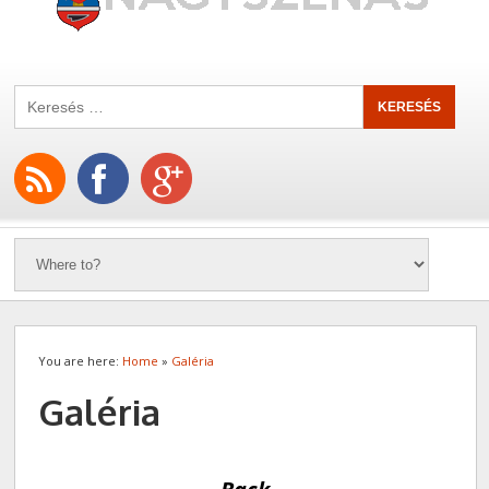
You are here:
Home
»
Galéria
Galéria