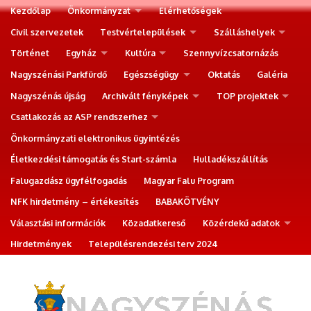
Kezdőlap
Önkormányzat
Elérhetőségek
Civil szervezetek
Testvértelepülések
Szálláshelyek
Történet
Egyház
Kultúra
Szennyvízcsatornázás
Nagyszénási Parkfürdő
Egészségügy
Oktatás
Galéria
Nagyszénás újság
Archivált fényképek
TOP projektek
Csatlakozás az ASP rendszerhez
Önkormányzati elektronikus ügyintézés
Életkezdési támogatás és Start-számla
Hulladékszállítás
Falugazdász ügyfélfogadás
Magyar Falu Program
NFK hirdetmény – értékesítés
BABAKÖTVÉNY
Választási információk
Közadatkereső
Közérdekű adatok
Hirdetmények
Településrendezési terv 2024