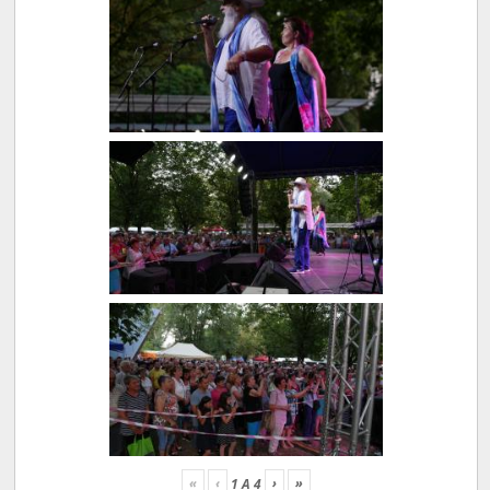
«
‹
›
»
1
A
4