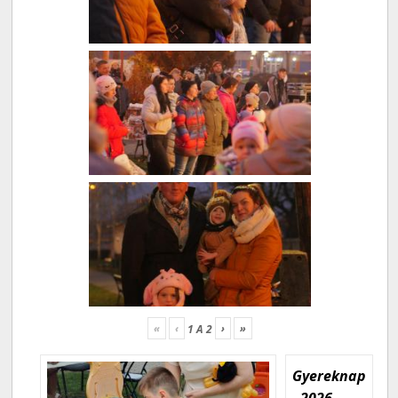
«
‹
›
»
1
A
2
Gyereknap
- 2026.