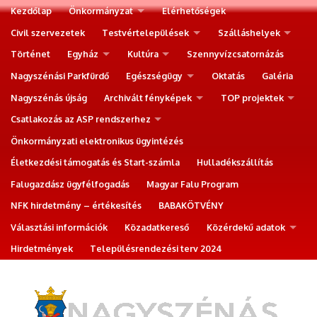
Kezdőlap
Önkormányzat
Elérhetőségek
Civil szervezetek
Testvértelepülések
Szálláshelyek
Történet
Egyház
Kultúra
Szennyvízcsatornázás
Nagyszénási Parkfürdő
Egészségügy
Oktatás
Galéria
Nagyszénás újság
Archivált fényképek
TOP projektek
Csatlakozás az ASP rendszerhez
Önkormányzati elektronikus ügyintézés
Életkezdési támogatás és Start-számla
Hulladékszállítás
Falugazdász ügyfélfogadás
Magyar Falu Program
NFK hirdetmény – értékesítés
BABAKÖTVÉNY
Választási információk
Közadatkereső
Közérdekű adatok
Hirdetmények
Településrendezési terv 2024