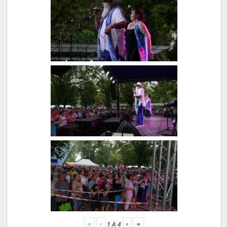
«
‹
›
»
1
A
4