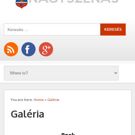
You are here:
Home
»
Galéria
Galéria