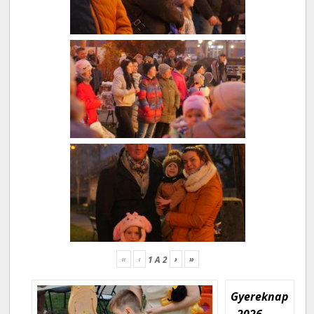
«
‹
›
»
1
A
2
Gyereknap
- 2026.