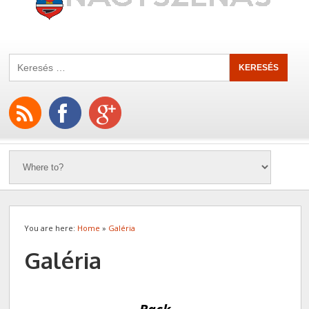
You are here:
Home
»
Galéria
Galéria