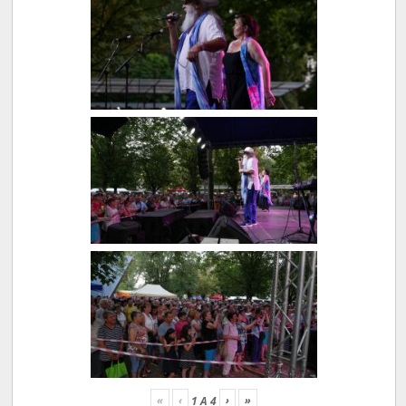
«
‹
›
»
1
A
4