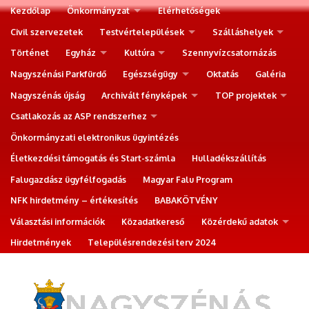
Kezdőlap
Önkormányzat
Elérhetőségek
Civil szervezetek
Testvértelepülések
Szálláshelyek
Történet
Egyház
Kultúra
Szennyvízcsatornázás
Nagyszénási Parkfürdő
Egészségügy
Oktatás
Galéria
Nagyszénás újság
Archivált fényképek
TOP projektek
Csatlakozás az ASP rendszerhez
Önkormányzati elektronikus ügyintézés
Életkezdési támogatás és Start-számla
Hulladékszállítás
Falugazdász ügyfélfogadás
Magyar Falu Program
NFK hirdetmény – értékesítés
BABAKÖTVÉNY
Választási információk
Közadatkereső
Közérdekű adatok
Hirdetmények
Településrendezési terv 2024