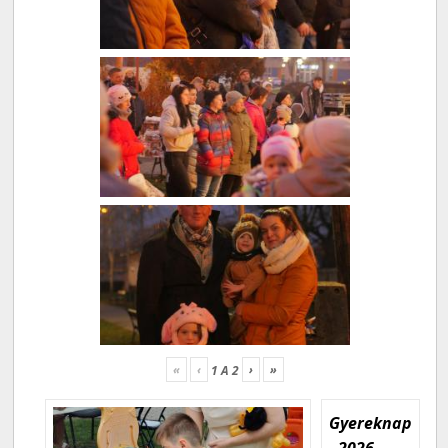
«
‹
›
»
1
A
2
Gyereknap
- 2026.