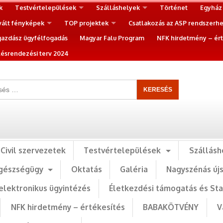
k
Testvértelepülések
Szálláshelyek
Történet
Egyház
vált fényképek
TOP projektek
Csatlakozás az ASP rendszerh
gazdász ügyfélfogadás
Magyar Falu Program
NFK hirdetmény – ért
ésrendezési terv 2024
Civil szervezetek
Testvértelepülések
Szállásh
gészségügy
Oktatás
Galéria
Nagyszénás új
elektronikus ügyintézés
Életkezdési támogatás és St
NFK hirdetmény – értékesítés
BABAKÖTVÉNY
V