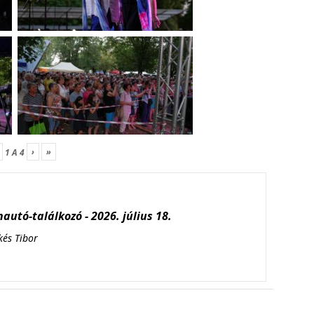
›
»
1
A
4
autó-találkozó - 2026. július 18.
kés Tibor