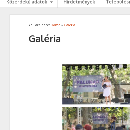
Közérdekű adatok
Hirdetmények
Településr
You are here:
Home
»
Galéria
Galéria