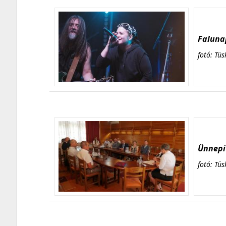
Falunap
fotó: Tüs
Ünnepi 
fotó: Tüs