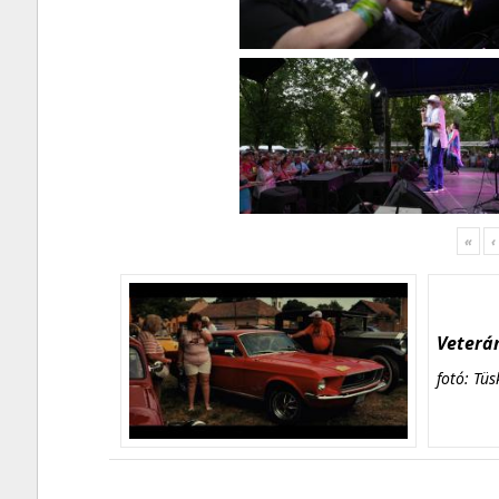
«
‹
Veterán
fotó: Tüs