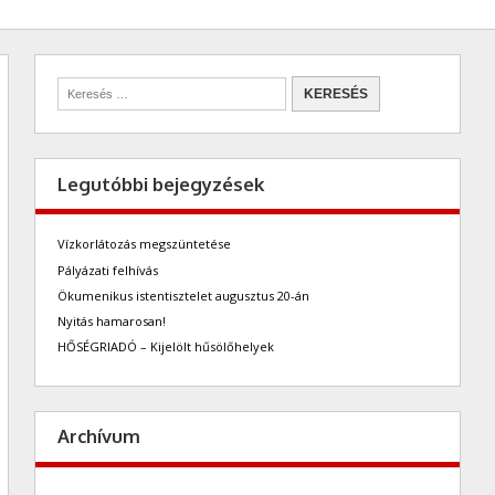
Legutóbbi bejegyzések
Vízkorlátozás megszüntetése
Pályázati felhívás
Ökumenikus istentisztelet augusztus 20-án
Nyitás hamarosan!
HŐSÉGRIADÓ – Kijelölt hűsölőhelyek
Archívum