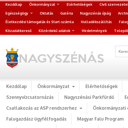
Kezdőlap
Önkormányzat
Elérhetőségek
Civil szervezete
Egészségügy
Oktatás
Galéria
Nagyszénás újság
Archi
Életkezdési támogatás és Start-számla
Hulladékszállítás
Falu
Közadatkereső
Közérdekű adatok
Hirdetmények
Települ
Kezdőlap
Önkormányzat
Elérhetőségek
Szennyvízcsatornázás
Nagyszénási Parkfürdő
E
Csatlakozás az ASP rendszerhez
Önkormányzati 
Falugazdász ügyfélfogadás
Magyar Falu Program