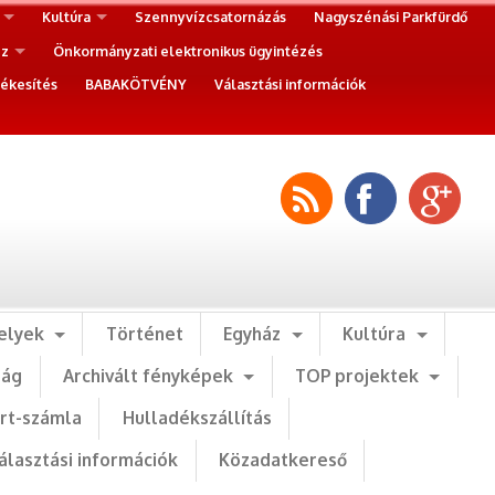
Kultúra
Szennyvízcsatornázás
Nagyszénási Parkfürdő
ez
Önkormányzati elektronikus ügyintézés
ékesítés
BABAKÖTVÉNY
Választási információk
elyek
Történet
Egyház
Kultúra
ság
Archivált fényképek
TOP projektek
art-számla
Hulladékszállítás
álasztási információk
Közadatkereső