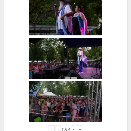
«
‹
›
»
1
A
4