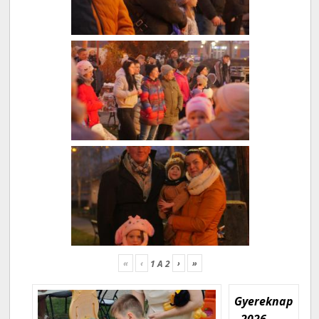
«
‹
›
»
1
A
2
Gyereknap
- 2026.