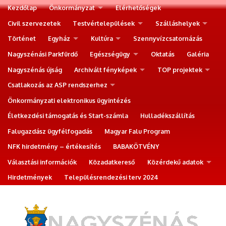
Kezdőlap
Önkormányzat
Elérhetőségek
Civil szervezetek
Testvértelepülések
Szálláshelyek
Történet
Egyház
Kultúra
Szennyvízcsatornázás
Nagyszénási Parkfürdő
Egészségügy
Oktatás
Galéria
Nagyszénás újság
Archivált fényképek
TOP projektek
Csatlakozás az ASP rendszerhez
Önkormányzati elektronikus ügyintézés
Életkezdési támogatás és Start-számla
Hulladékszállítás
Falugazdász ügyfélfogadás
Magyar Falu Program
NFK hirdetmény – értékesítés
BABAKÖTVÉNY
Választási információk
Közadatkereső
Közérdekű adatok
Hirdetmények
Településrendezési terv 2024