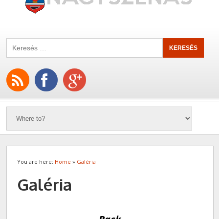
You are here:
Home
»
Galéria
Galéria