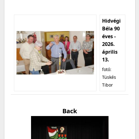
Hidvégi
Béla 90
éves -
2026.
április
13.
fotó:
Tüskés
Tibor
Back