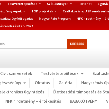
k
Testvértelepülések
Szálláshelyek
Történet
Egyház
vált fényképek
TOP projektek
Csatlakozás az ASP rendszerh
gazdász ügyfélfogadás
Magyar Falu Program
NFK hirdetmény – ért
ésrendezési terv 2024
Civil szervezetek
Testvértelepülések
Szállásh
gészségügy
Oktatás
Galéria
Nagyszénás új
elektronikus ügyintézés
Életkezdési támogatás és St
NFK hirdetmény – értékesítés
BABAKÖTVÉNY
V