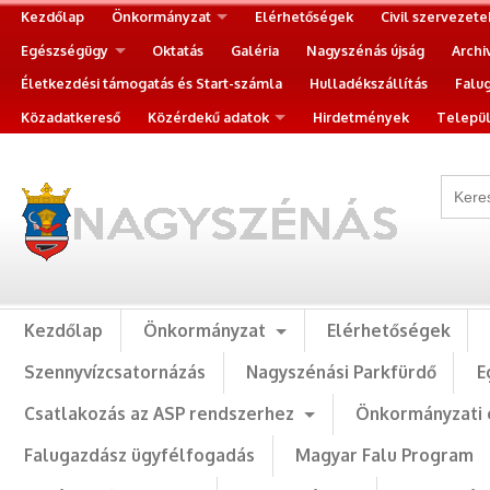
Kezdőlap
Önkormányzat
Elérhetőségek
Civil szervezete
Egészségügy
Oktatás
Galéria
Nagyszénás újság
Archi
Életkezdési támogatás és Start-számla
Hulladékszállítás
Falu
Közadatkereső
Közérdekű adatok
Hirdetmények
Települ
Kezdőlap
Önkormányzat
Elérhetőségek
Szennyvízcsatornázás
Nagyszénási Parkfürdő
E
Csatlakozás az ASP rendszerhez
Önkormányzati 
Falugazdász ügyfélfogadás
Magyar Falu Program