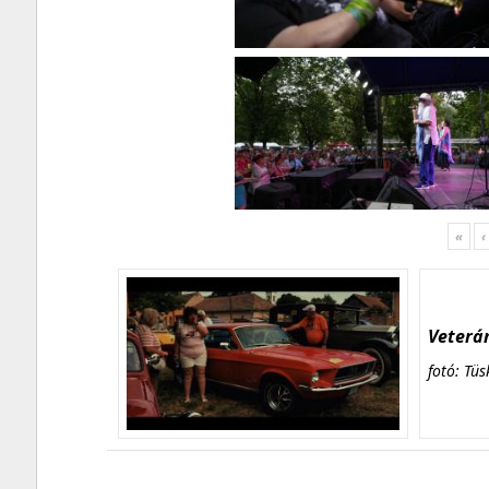
«
‹
Veterán
fotó: Tüs