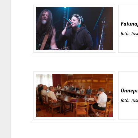
Falunap
fotó: Tüs
Ünnepi 
fotó: Tüs