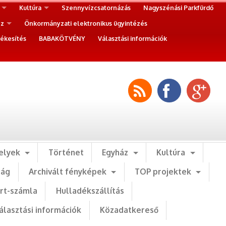
Kultúra
Szennyvízcsatornázás
Nagyszénási Parkfürdő
ez
Önkormányzati elektronikus ügyintézés
ékesítés
BABAKÖTVÉNY
Választási információk
elyek
Történet
Egyház
Kultúra
ság
Archivált fényképek
TOP projektek
art-számla
Hulladékszállítás
álasztási információk
Közadatkereső