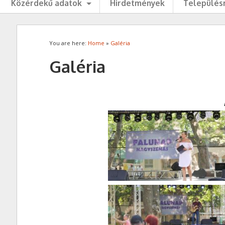
Közérdekű adatok
Hirdetmények
Településr
You are here:
Home
»
Galéria
Galéria