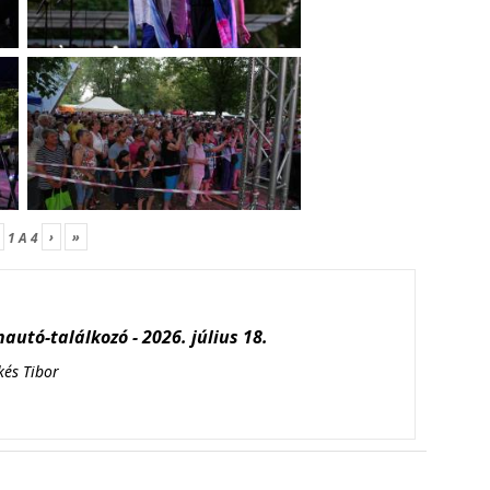
›
»
1
A
4
autó-találkozó - 2026. július 18.
kés Tibor