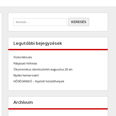
Legutóbbi bejegyzések
Vízkorlátozás
Pályázati felhívás
Ökumenikus istentisztelet augusztus 20-án
Nyitás hamarosan!
HŐSÉGRIADÓ – Kijelölt hűsölőhelyek
Archívum